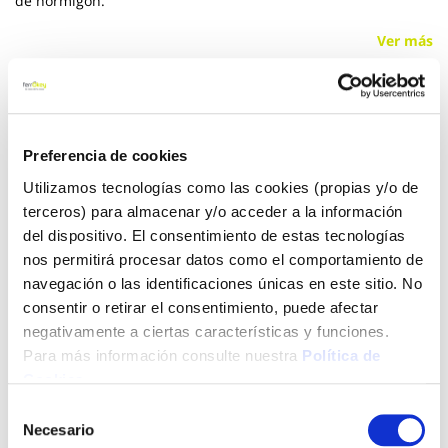
de hormigón.
Ver más
8,26 €
Preferencia de cookies
Añadir al carrito
Utilizamos tecnologías como las cookies (propias y/o de
terceros) para almacenar y/o acceder a la información
del dispositivo. El consentimiento de estas tecnologías
nos permitirá procesar datos como el comportamiento de
Click&Collect - Recogida gratis
Envío a domicilio:
navegación o las identificaciones únicas en este sitio. No
en nuestras tiendas
5 días hábiles
consentir o retirar el consentimiento, puede afectar
negativamente a ciertas características y funciones.
Para más información consulte nuestra
Política de
+ INFO
Cookies
.
Selección
LOCALIZA TU TIENDA MÁS CERCANA
Necesario
de