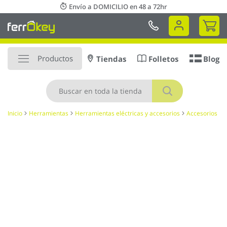
Ir
Envío a DOMICILIO en 48 a 72hr
al
Mi 
contenido
Productos
Tiendas
Folletos
Blog
Buscar
Inicio
Herramientas
Herramientas eléctricas y accesorios
Accesorios
Saltar
al
final
de
la
galería
de
imágenes