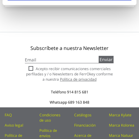
Subscríbete a nuestra Newsletter
Inscríbase
Enviar
a
nuestro
Acepto recibir comunicaciones comerciales
boletín
perfiladas y / o Newsletters de FerrOkey conforme
de
a nuestra
Política de privacidad
noticias:
Teléfono
914 815 681
Whatsapp
689 163 848
FAQ
Condiciones
Catálogos
Marca Kylate
de uso
Aviso legal
Financiación
Marca Kolorea
Política de
Política de
Acerca de
Marca Natuur
envíos