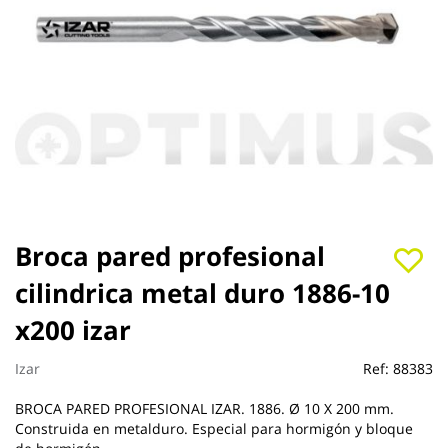
Saltar
Broca pared profesional
al
cilindrica metal duro 1886-10
comienzo
de
x200 izar
la
galería
de
Izar
Ref:
88383
imágenes
BROCA PARED PROFESIONAL IZAR. 1886. Ø 10 X 200 mm.
Construida en metalduro. Especial para hormigón y bloque