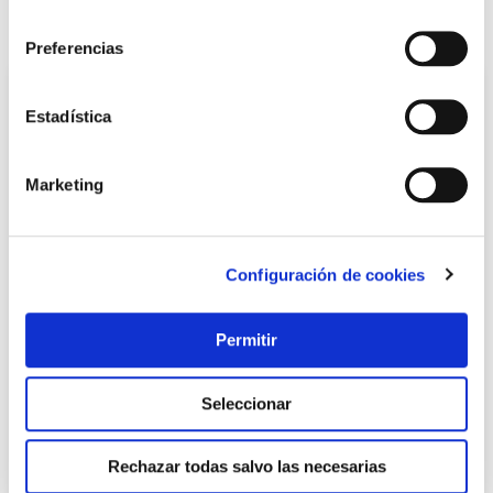
consentimiento
También te puede interesar
Preferencias
Estadística
Marketing
Configuración de cookies
Disco corte metal estac. 350x2,8x25,4 mm a46-bf tyrolit
Permitir
Tyrolit
Seleccionar
13,47 €
Rechazar todas salvo las necesarias
Añadir al carrito