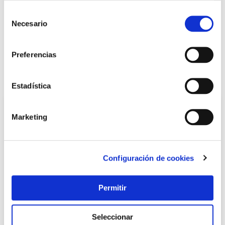
Selección
+ INFO
Necesario
de
consentimiento
Preferencias
LOCALIZA TU TIENDA MÁS CERCANA
También te puede interesar
Estadística
Marketing
Configuración de cookies
Permitir
Tenaza rusa 300 mm knipex premium
Seleccionar
Knipex