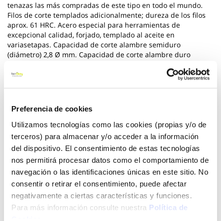
tenazas las más compradas de este tipo en todo el mundo.
Filos de corte templados adicionalmente; dureza de los filos
aprox. 61 HRC. Acero especial para herramientas de
excepcional calidad, forjado, templado al aceite en
variasetapas. Capacidad de corte alambre semiduro
(diámetro) 2,8 Ø mm. Capacidad de corte alambre duro
(diámetro) 1,8 Ø mm. Longitud 280 mm.
Ver más
Preferencia de cookies
22,09 €
Utilizamos tecnologías como las cookies (propias y/o de
terceros) para almacenar y/o acceder a la información
del dispositivo. El consentimiento de estas tecnologías
Añadir al carrito
nos permitirá procesar datos como el comportamiento de
navegación o las identificaciones únicas en este sitio. No
consentir o retirar el consentimiento, puede afectar
negativamente a ciertas características y funciones.
Click&Collect - Recogida gratis
Envío a domicilio:
en nuestras tiendas
5 días hábiles
Para más información consulte nuestra
Política de
Cookies
.