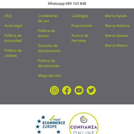
Whatsapp
689 163 848
FAQ
Condiciones
Catálogos
Marca Kylate
de uso
Aviso legal
Financiación
Marca Kolorea
Política de
Política de
Acerca de
Marca Natuur
envíos
privacidad
Ferrokey
Marca Wesco
Derecho de
Política de
desistimiento
cookies
Política de
devoluciones
Mapa del sitio