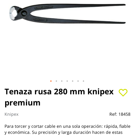
Saltar
Tenaza rusa 280 mm knipex
al
premium
comienzo
de
la
Knipex
Ref:
18458
galería
de
Para torcer y cortar cable en una sola operación: rápida, fiable
imágenes
y económica. Su precisión y larga duración hacen de estas