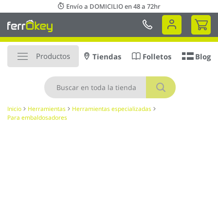
Ir
Envío a DOMICILIO en 48 a 72hr
al
Mi 
contenido
Productos
Tiendas
Folletos
Blog
Buscar
Inicio
Herramientas
Herramientas especializadas
Para embaldosadores
Saltar
al
final
de
la
galería
de
imágenes