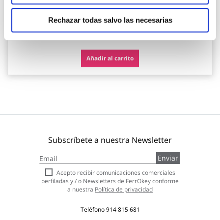
Rechazar todas salvo las necesarias
26,50 €
Añadir al carrito
Subscríbete a nuestra Newsletter
Inscríbase
Enviar
a
nuestro
Acepto recibir comunicaciones comerciales
boletín
perfiladas y / o Newsletters de FerrOkey conforme
de
a nuestra
Política de privacidad
noticias:
Teléfono
914 815 681