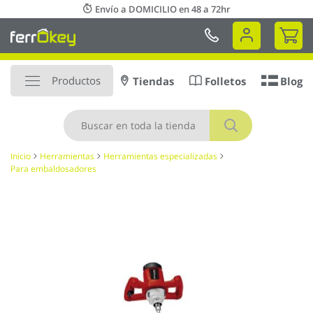
Ir
Envío a DOMICILIO en 48 a 72hr
al
Mi 
contenido
Productos
Tiendas
Folletos
Blog
Buscar
Inicio
Herramientas
Herramientas especializadas
Para embaldosadores
Saltar
al
final
de
la
galería
de
imágenes