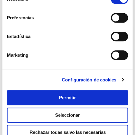
de
consentimiento
También te puede interesar
Preferencias
Estadística
Marketing
Configuración de cookies
Cortador ceramica electrico du-200 evo cev superpro
Permitir
rubi
Rubi
Seleccionar
582,60 €
Rechazar todas salvo las necesarias