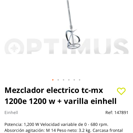
Saltar
Mezclador electrico tc-mx
al
1200e 1200 w + varilla einhell
comienzo
de
la
Einhell
Ref:
147891
galería
de
Potencia: 1,200 W Velocidad variable de 0 - 680 rpm.
imágenes
Absorción agitación: M 14 Peso neto: 3.2 kg. Carcasa frontal