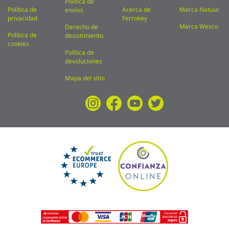
Política de
Política de
Acerca de
Marca Natuur
envíos
privacidad
Ferrokey
Marca Wesco
Derecho de
Política de
desistimiento
cookies
Política de
devoluciones
Mapa del sitio