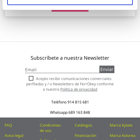
Añadir al carrito
Subscríbete a nuestra Newsletter
Inscríbase
Enviar
a
nuestro
Acepto recibir comunicaciones comerciales
boletín
perfiladas y / o Newsletters de FerrOkey conforme
de
a nuestra
Política de privacidad
noticias:
Teléfono
914 815 681
Whatsapp
689 163 848
FAQ
Condiciones
Catálogos
Marca Kylate
de uso
Aviso legal
Financiación
Marca Kolorea