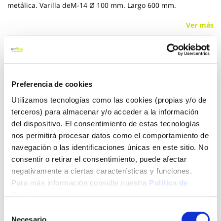
metálica. Varilla deM-14 Ø 100 mm. Largo 600 mm.
Ver más
67,51 €
Preferencia de cookies
Añadir al carrito
Utilizamos tecnologías como las cookies (propias y/o de
terceros) para almacenar y/o acceder a la información
del dispositivo. El consentimiento de estas tecnologías
nos permitirá procesar datos como el comportamiento de
Click&Collect - Recogida gratis
Envío a domicilio:
en nuestras tiendas
5 días hábiles
navegación o las identificaciones únicas en este sitio. No
consentir o retirar el consentimiento, puede afectar
negativamente a ciertas características y funciones.
+ INFO
Para más información consulte nuestra
Política de
Cookies
.
Selección
LOCALIZA TU TIENDA MÁS CERCANA
Necesario