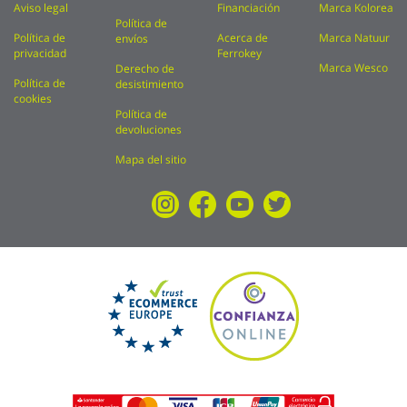
Aviso legal
Financiación
Marca Kolorea
Política de
Política de
Acerca de
Marca Natuur
envíos
privacidad
Ferrokey
Marca Wesco
Derecho de
Política de
desistimiento
cookies
Política de
devoluciones
Mapa del sitio