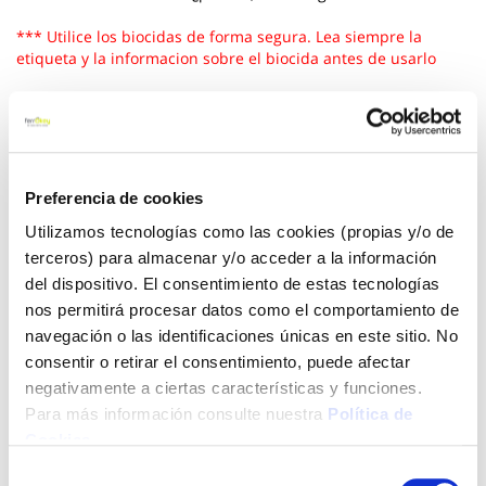
*** Utilice los biocidas de forma segura. Lea siempre la
etiqueta y la informacion sobre el biocida antes de usarlo
Ver más
6,78 €
Preferencia de cookies
Utilizamos tecnologías como las cookies (propias y/o de
Añadir al carrito
terceros) para almacenar y/o acceder a la información
del dispositivo. El consentimiento de estas tecnologías
nos permitirá procesar datos como el comportamiento de
navegación o las identificaciones únicas en este sitio. No
Click&Collect - Recogida gratis
Envío a domicilio:
consentir o retirar el consentimiento, puede afectar
en nuestras tiendas
5 días hábiles
negativamente a ciertas características y funciones.
Para más información consulte nuestra
Política de
Cookies
.
+ INFO
Selección