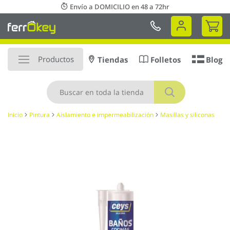
Ir
Envío a DOMICILIO en 48 a 72hr
al
Mi 
contenido
Productos
Tiendas
Folletos
Blog
Buscar
Inicio
Pintura
Aislamiento e impermeabilización
Masillas y siliconas
Saltar
al
final
de
la
galería
de
imágenes