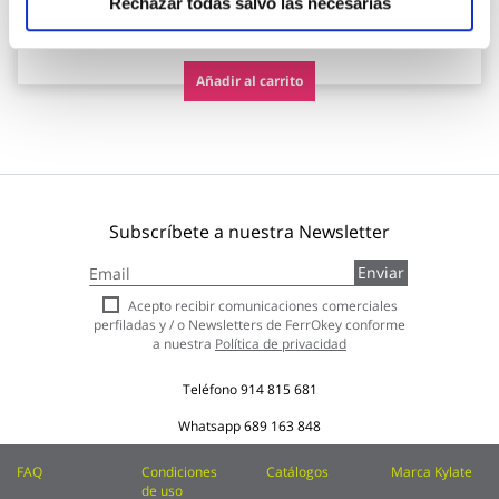
Rechazar todas salvo las necesarias
5,95 €
Añadir al carrito
Subscríbete a nuestra Newsletter
Inscríbase
Enviar
a
nuestro
Acepto recibir comunicaciones comerciales
boletín
perfiladas y / o Newsletters de FerrOkey conforme
de
a nuestra
Política de privacidad
noticias:
Teléfono
914 815 681
Whatsapp
689 163 848
FAQ
Condiciones
Catálogos
Marca Kylate
de uso