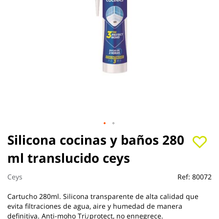
Saltar
Silicona cocinas y baños 280
al
ml translucido ceys
comienzo
de
la
Ceys
Ref:
80072
galería
de
Cartucho 280ml. Silicona transparente de alta calidad que
imágenes
evita filtraciones de agua, aire y humedad de manera
definitiva. Anti-moho Tri¿protect, no ennegrece.