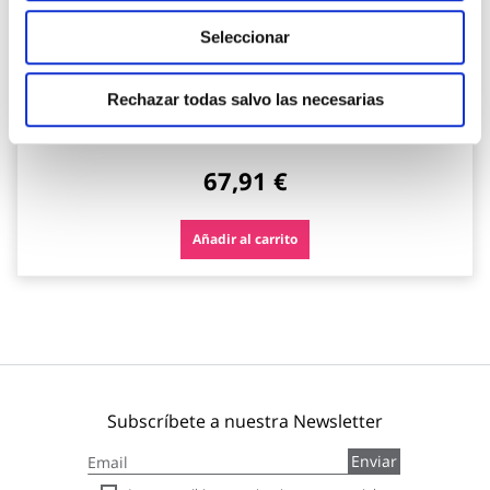
Seleccionar
Secador de rizos my pro diffon df1300 700 w bellissima
Rechazar todas salvo las necesarias
Bellissima
67,91 €
Añadir al carrito
Subscríbete a nuestra Newsletter
Inscríbase
Enviar
a
nuestro