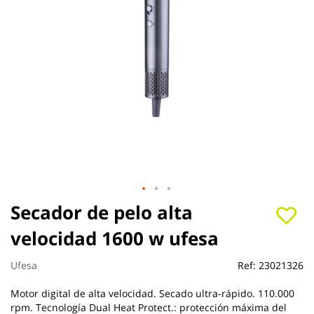
Saltar
Secador de pelo alta
al
velocidad 1600 w ufesa
comienzo
de
la
Ufesa
Ref:
23021326
galería
de
Motor digital de alta velocidad. Secado ultra-rápido. 110.000
imágenes
rpm. Tecnología Dual Heat Protect.: protección máxima del