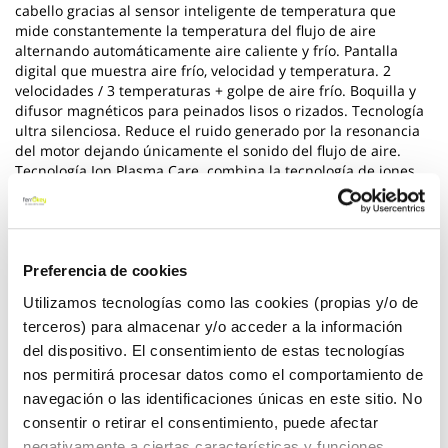
cabello gracias al sensor inteligente de temperatura que
mide constantemente la temperatura del flujo de aire
alternando automáticamente aire caliente y frío. Pantalla
digital que muestra aire frío, velocidad y temperatura. 2
velocidades / 3 temperaturas + golpe de aire frío. Boquilla y
difusor magnéticos para peinados lisos o rizados. Tecnología
ultra silenciosa. Reduce el ruido generado por la resonancia
del motor dejando únicamente el sonido del flujo de aire.
Tecnología Ion Plasma Care. combina la tecnología de iones
negativos y plasma para un mejor cuidado del cabello. Rejilla
de entrada de aire desmontable con abosorción magnética
para una mejor limpieza.
Ver más
Preferencia de cookies
Utilizamos tecnologías como las cookies (propias y/o de
62,85 €
terceros) para almacenar y/o acceder a la información
del dispositivo. El consentimiento de estas tecnologías
nos permitirá procesar datos como el comportamiento de
navegación o las identificaciones únicas en este sitio. No
Añadir al carrito
consentir o retirar el consentimiento, puede afectar
negativamente a ciertas características y funciones.