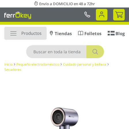
Ir
Envío a DOMICILIO en 48 a 72hr
al
Mi 
contenido
Productos
Tiendas
Folletos
Blog
Buscar
Inicio
Pequeño electrodoméstico
Cuidado personal y belleza
Secadores
Saltar
al
final
de
la
galería
de
imágenes