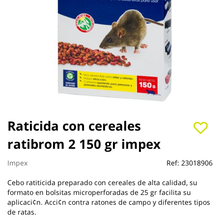
Saltar
Raticida con cereales
al
ratibrom 2 150 gr impex
comienzo
de
la
Impex
Ref:
23018906
galería
de
Cebo ratiticida preparado con cereales de alta calidad, su
imágenes
formato en bolsitas microperforadas de 25 gr facilita su
aplicaci¢n. Acci¢n contra ratones de campo y diferentes tipos
de ratas.