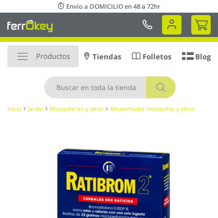
Ir
Envío a DOMICILIO en 48 a 72hr
al
Mi 
contenido
Productos
Tiendas
Folletos
Blog
Buscar
Inicio
Jardin
Mosquiteras y otros
Ahuyentador mosquitos y otros
Saltar
al
final
de
la
galería
de
imágenes