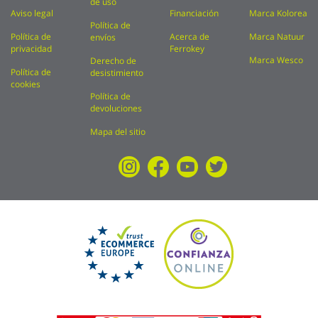
de uso
Aviso legal
Financiación
Marca Kolorea
Política de
Política de
Acerca de
Marca Natuur
envíos
privacidad
Ferrokey
Marca Wesco
Derecho de
Política de
desistimiento
cookies
Política de
devoluciones
Mapa del sitio