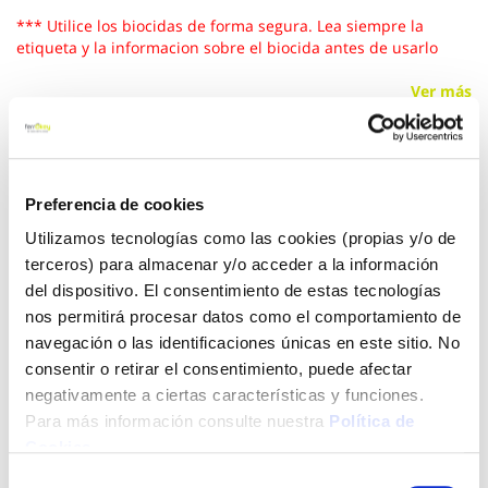
*** Utilice los biocidas de forma segura. Lea siempre la
etiqueta y la informacion sobre el biocida antes de usarlo
Ver más
3,00 €
Preferencia de cookies
Añadir al carrito
Utilizamos tecnologías como las cookies (propias y/o de
terceros) para almacenar y/o acceder a la información
del dispositivo. El consentimiento de estas tecnologías
nos permitirá procesar datos como el comportamiento de
Click&Collect - Recogida gratis
Envío a domicilio:
navegación o las identificaciones únicas en este sitio. No
en nuestras tiendas
5 días hábiles
consentir o retirar el consentimiento, puede afectar
negativamente a ciertas características y funciones.
Para más información consulte nuestra
Política de
+ INFO
Cookies
.
Selección