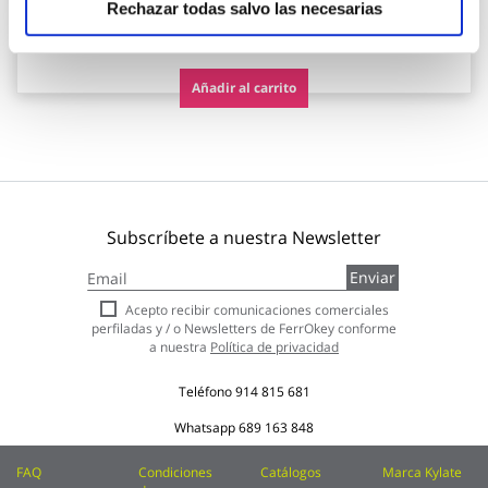
Rechazar todas salvo las necesarias
36,51 €
Añadir al carrito
Subscríbete a nuestra Newsletter
Inscríbase
Enviar
a
nuestro
Acepto recibir comunicaciones comerciales
boletín
perfiladas y / o Newsletters de FerrOkey conforme
de
a nuestra
Política de privacidad
noticias:
Teléfono
914 815 681
Whatsapp
689 163 848
FAQ
Condiciones
Catálogos
Marca Kylate