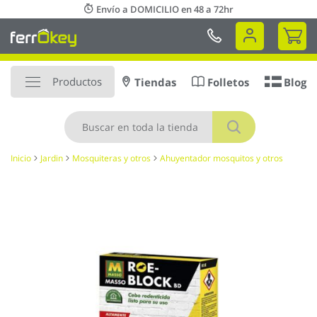
Ir
Envío a DOMICILIO en 48 a 72hr
al
Mi 
contenido
Productos
Tiendas
Folletos
Blog
Buscar
Inicio
Jardin
Mosquiteras y otros
Ahuyentador mosquitos y otros
Saltar
al
final
de
la
galería
de
imágenes