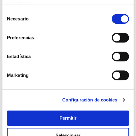
Cookies
.
Selección
Necesario
de
+ INFO
consentimiento
Preferencias
LOCALIZA TU TIENDA MÁS CERCANA
También te puede interesar
Estadística
Marketing
Configuración de cookies
Permitir
Seleccionar