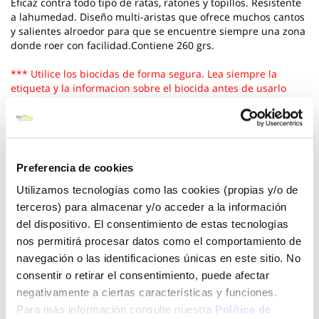
Eficaz contra todo tipo de ratas, ratones y topillos. Resistente
a lahumedad. Diseño multi-aristas que ofrece muchos cantos
y salientes alroedor para que se encuentre siempre una zona
donde roer con facilidad.Contiene 260 grs.
*** Utilice los biocidas de forma segura. Lea siempre la
etiqueta y la informacion sobre el biocida antes de usarlo
Ver más
7,25 €
- 11 %
Preferencia de cookies
6,45 €
Utilizamos tecnologías como las cookies (propias y/o de
terceros) para almacenar y/o acceder a la información
del dispositivo. El consentimiento de estas tecnologías
Añadir al carrito
nos permitirá procesar datos como el comportamiento de
navegación o las identificaciones únicas en este sitio. No
consentir o retirar el consentimiento, puede afectar
negativamente a ciertas características y funciones.
Click&Collect - Recogida gratis
Envío a domicilio:
Para más información consulte nuestra
Política de
en nuestras tiendas
5 días hábiles