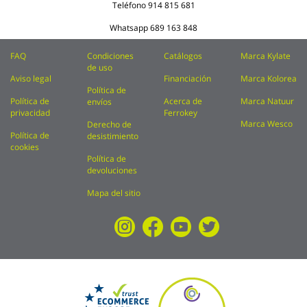
Teléfono
914 815 681
Whatsapp
689 163 848
FAQ
Condiciones
Catálogos
Marca Kylate
de uso
Aviso legal
Financiación
Marca Kolorea
Política de
Política de
Acerca de
Marca Natuur
envíos
privacidad
Ferrokey
Marca Wesco
Derecho de
Política de
desistimiento
cookies
Política de
devoluciones
Mapa del sitio