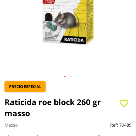
Saltar
PRECIO ESPECIAL
al
comienzo
Raticida roe block 260 gr
de
la
masso
galería
de
Masso
Ref:
79489
imágenes