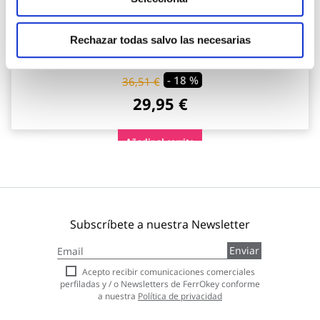
PRECIO ESPECIAL
Pie parasol resina rellenable c/ruedas ø 33-50 mm
antracita import
Rechazar todas salvo las necesarias
Import
- 18 %
36,51 €
29,95 €
Añadir al carrito
Subscríbete a nuestra Newsletter
Inscríbase
Enviar
a
nuestro
Acepto recibir comunicaciones comerciales
boletín
perfiladas y / o Newsletters de FerrOkey conforme
de
a nuestra
Política de privacidad
noticias: