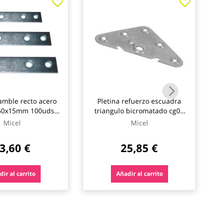
amble recto acero
Pletina refuerzo escuadra
 60x15mm 100uds
triangulo bicromatado cg07
micel
cincada 100uds micel
Micel
Micel
3,60 €
25,85 €
ir al carrito
Añadir al carrito