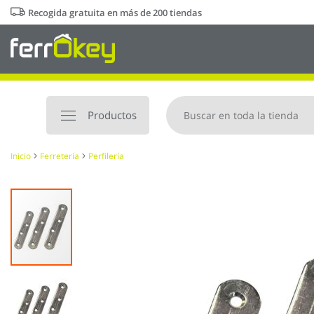
Ir
Recogida gratuita en más de 200 tiendas
al
contenido
Productos
Inicio
Ferretería
Perfilería
Saltar
al
final
de
la
galería
de
imágenes