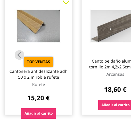
galería
de
imágenes
Canto peldaño alum
TOP VENTAS
tornillo 2m 4,2x2,6cm
Cantonera antideslizante adh
arcansas
Arcansas
50 x 2 m roble rufete
Rufete
18,60 €
15,20 €
Añadir al carrito
Añadir al carrito