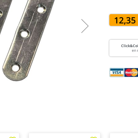
12,35
Click&Col
en 