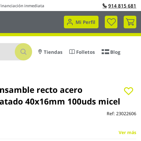
914 815 681
Financiación inmediata
Mi 
Mi Perfil
Buscar
Tiendas
Folletos
Blog
ensamble recto acero
atado 40x16mm 100uds micel
Ref:
23022606
Ver más