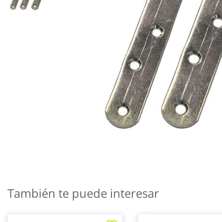
Saltar
al
También te puede interesar
comienzo
de
la