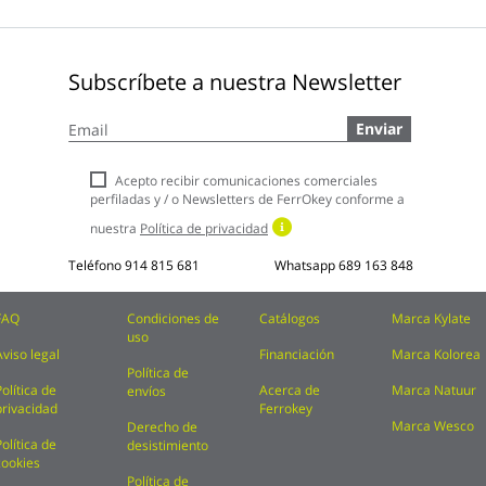
Subscríbete a nuestra Newsletter
Inscríbase
Enviar
a
nuestro
boletín
Acepto recibir comunicaciones comerciales
de
perfiladas y / o Newsletters de FerrOkey conforme a
noticias:
nuestra
Política de privacidad
Teléfono
914 815 681
Whatsapp
689 163 848
FAQ
Condiciones de
Catálogos
Marca Kylate
uso
Aviso legal
Financiación
Marca Kolorea
Política de
Política de
Acerca de
Marca Natuur
envíos
privacidad
Ferrokey
Marca Wesco
Derecho de
Política de
desistimiento
cookies
Política de