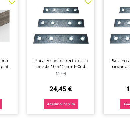
inio
Placa ensamble recto acero
Placa ens
 plata
cincada 100x15mm 100uds
cincado
micel
Micel
24,45 €
1
Añadir al carrito
Añad