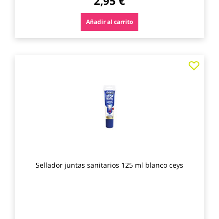
2,95 €
Añadir al carrito
Agre
a
los
favo
Sellador juntas sanitarios 125 ml blanco ceys