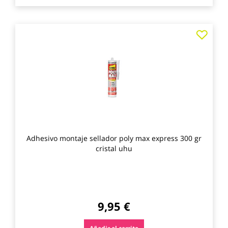
Agre
a
los
favo
Adhesivo montaje sellador poly max express 300 gr
cristal uhu
9,95 €