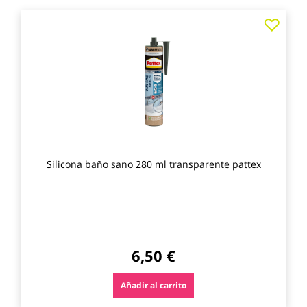
Agre
a
los
favo
Silicona baño sano 280 ml transparente pattex
6,50 €
Añadir al carrito