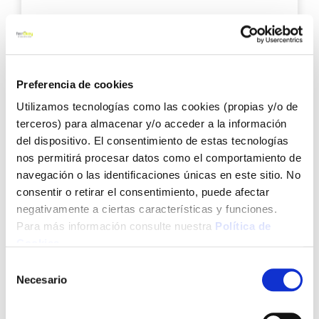
9,38 €
Añadir al carrito
Preferencia de cookies
Utilizamos tecnologías como las cookies (propias y/o de
terceros) para almacenar y/o acceder a la información
Agre
del dispositivo. El consentimiento de estas tecnologías
a
nos permitirá procesar datos como el comportamiento de
los
navegación o las identificaciones únicas en este sitio. No
favo
consentir o retirar el consentimiento, puede afectar
negativamente a ciertas características y funciones.
Para más información consulte nuestra
Política de
Cookies
.
Selección
Necesario
de
Silicona stop moho 50 ml blanco ceys
consentimiento