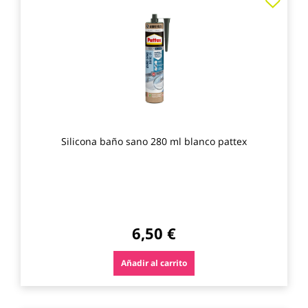
a
los
favo
Silicona baño sano 280 ml blanco pattex
6,50 €
Añadir al carrito