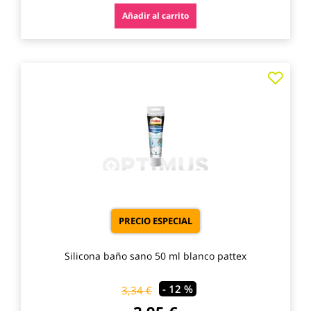
Añadir al carrito
Agre
a
los
favo
PRECIO ESPECIAL
Silicona baño sano 50 ml blanco pattex
- 12 %
3,34 €