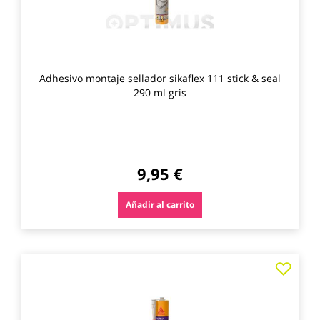
Adhesivo montaje sellador sikaflex 111 stick & seal
290 ml gris
9,95 €
Añadir al carrito
Agre
a
los
favo