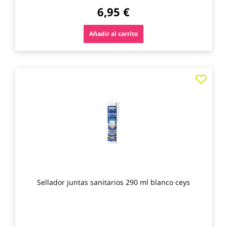
6,95 €
Añadir al carrito
Agre
a
los
favo
Sellador juntas sanitarios 290 ml blanco ceys