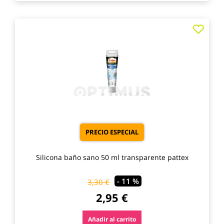
Agre
a
los
favo
PRECIO ESPECIAL
Silicona baño sano 50 ml transparente pattex
- 11 %
3,30 €
2,95 €
Añadir al carrito