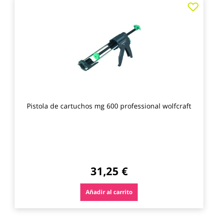
Agre
a
los
favo
Pistola de cartuchos mg 600 professional wolfcraft
31,25 €
Añadir al carrito