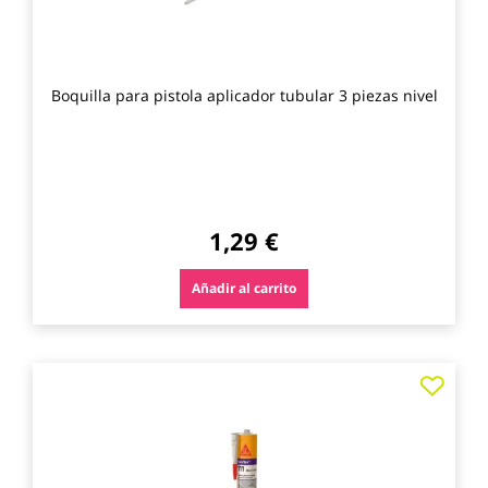
Boquilla para pistola aplicador tubular 3 piezas nivel
1,29 €
Añadir al carrito
Agre
a
los
favo