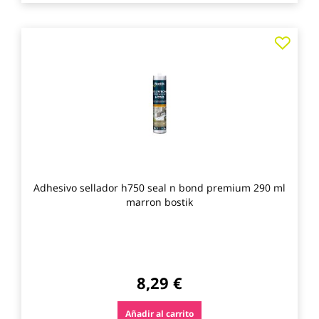
Agre
a
los
favo
Adhesivo sellador h750 seal n bond premium 290 ml
marron bostik
8,29 €
Añadir al carrito