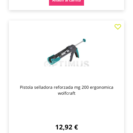
Añadir al carrito
Agre
a
los
favo
Pistola selladora reforzada mg 200 ergonomica
wolfcraft
12,92 €