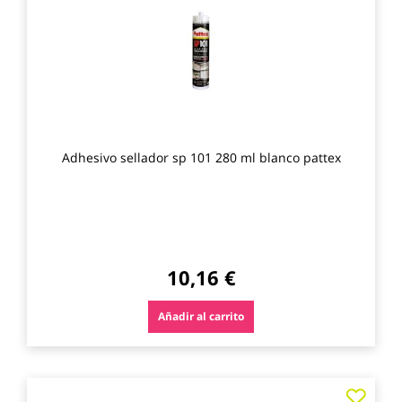
favo
Adhesivo sellador sp 101 280 ml blanco pattex
10,16 €
Añadir al carrito
Agre