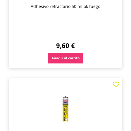
Adhesivo refractario 50 ml ok fuego
9,60 €
Añadir al carrito
Agre
a
los
favo