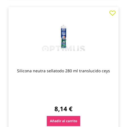
Agre
a
los
favo
Silicona neutra sellatodo 280 ml translucido ceys
8,14 €
Añadir al carrito