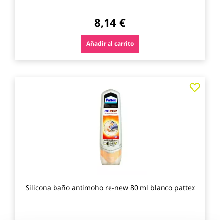
8,14 €
Añadir al carrito
Agre
a
los
favo
Silicona baño antimoho re-new 80 ml blanco pattex