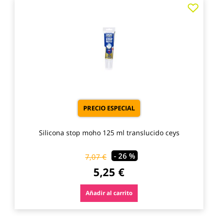
Agre
a
los
favo
PRECIO ESPECIAL
Silicona stop moho 125 ml translucido ceys
- 26 %
7,07 €
5,25 €
Añadir al carrito