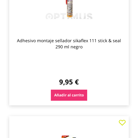
Adhesivo montaje sellador sikaflex 111 stick & seal
290 ml negro
9,95 €
Añadir al carrito
Agre
a
los
favo