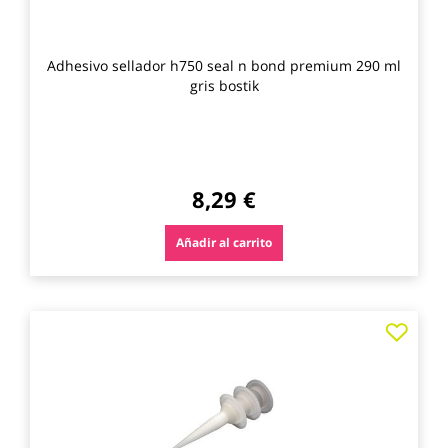
Adhesivo sellador h750 seal n bond premium 290 ml
gris bostik
8,29 €
Añadir al carrito
Agre
a
los
favo