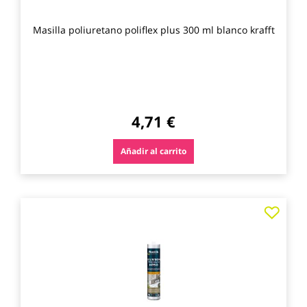
Masilla poliuretano poliflex plus 300 ml blanco krafft
4,71 €
Añadir al carrito
Agre
a
los
favo