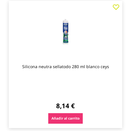
Agre
a
los
favo
Silicona neutra sellatodo 280 ml blanco ceys
8,14 €
Añadir al carrito