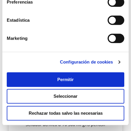
Preferencias
Estadística
4,17 €
Marketing
Añadir al carrito
Agre
Configuración de cookies
a
los
favo
Permitir
Seleccionar
Rechazar todas salvo las necesarias
Sellador acrilico d-70 300 ml gris penosil