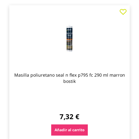
Agre
a
los
favo
Masilla poliuretano seal n flex p795 fc 290 ml marron
bostik
7,32 €
Añadir al carrito