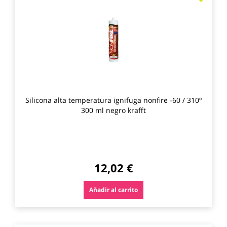
a
los
favo
Silicona alta temperatura ignifuga nonfire -60 / 310º
300 ml negro krafft
12,02 €
Añadir al carrito