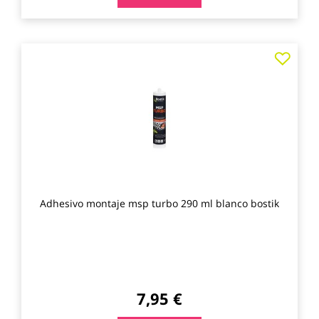
Agre
a
los
favo
Adhesivo montaje msp turbo 290 ml blanco bostik
7,95 €