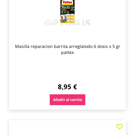
Masilla reparacion barrita arreglatodo 6 dosis x 5 gr
pattex
8,95 €
Añadir al carrito
Agre
a
los