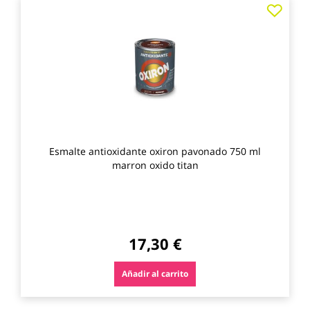
Agre
a
los
favo
Esmalte antioxidante oxiron pavonado 750 ml
marron oxido titan
17,30 €
Añadir al carrito