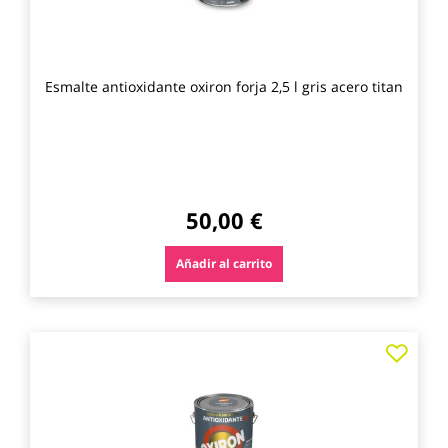
Esmalte antioxidante oxiron forja 2,5 l gris acero titan
50,00 €
Añadir al carrito
Agre
a
los
favo