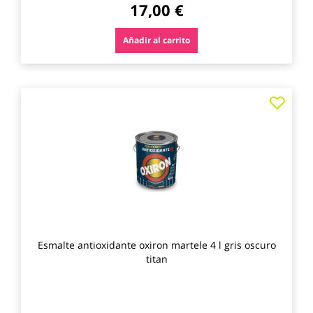
17,00 €
Añadir al carrito
Agre
a
los
favo
Esmalte antioxidante oxiron martele 4 l gris oscuro
titan