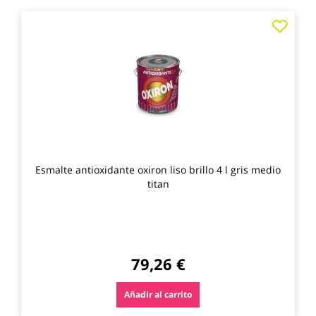
Agre
a
los
favo
Esmalte antioxidante oxiron liso brillo 4 l gris medio
titan
79,26 €
Añadir al carrito