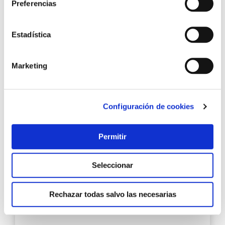
Preferencias
Esmalte antioxidante oxiron forja 250 ml negro titan
Estadística
Marketing
9,84 €
Añadir al carrito
Configuración de cookies
Permitir
Agre
a
los
Seleccionar
favo
Rechazar todas salvo las necesarias