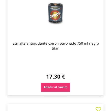
favo
Esmalte antioxidante oxiron pavonado 750 ml negro
titan
17,30 €
Añadir al carrito
Agre