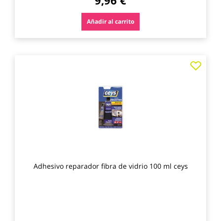
9,96 €
Añadir al carrito
Agre
a
los
favo
Adhesivo reparador fibra de vidrio 100 ml ceys