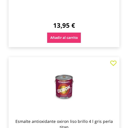
13,95 €
Añadir al carrito
Agre
a
los
favo
Esmalte antioxidante oxiron liso brillo 4 l gris perla
titan