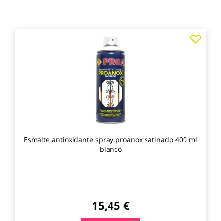
Agre
a
los
favo
Esmalte antioxidante spray proanox satinado 400 ml
blanco
15,45 €