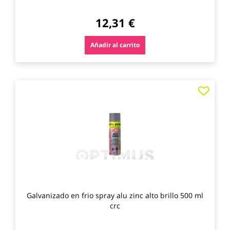
12,31 €
Añadir al carrito
Agre
a
los
favo
Galvanizado en frio spray alu zinc alto brillo 500 ml
crc