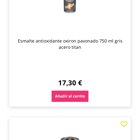
Esmalte antioxidante oxiron pavonado 750 ml gris
acero titan
17,30 €
Añadir al carrito
Agre
a
los
favo