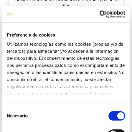
titan
Preferencia de cookies
18,69 €
Utilizamos tecnologías como las cookies (propias y/o de
terceros) para almacenar y/o acceder a la información
Añadir al carrito
del dispositivo. El consentimiento de estas tecnologías
nos permitirá procesar datos como el comportamiento de
navegación o las identificaciones únicas en este sitio. No
Agre
consentir o retirar el consentimiento, puede afectar
a
los
negativamente a ciertas características y funciones.
favo
Para más información consulte nuestra
Política de
Cookies
.
Selección
Necesario
de
consentimiento