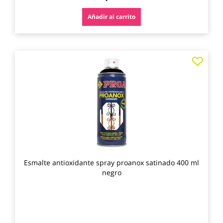
Añadir al carrito
Agre
a
los
favo
Esmalte antioxidante spray proanox satinado 400 ml
negro