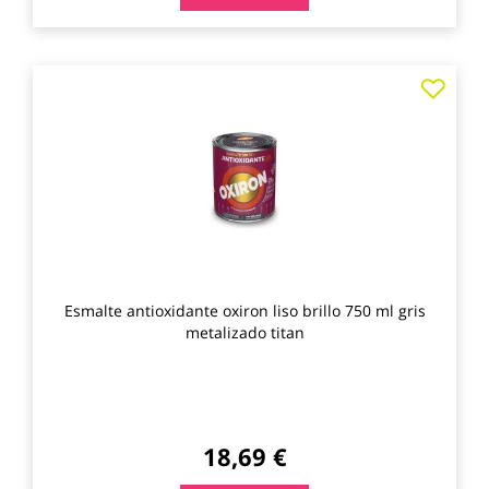
Agre
a
los
favo
Esmalte antioxidante oxiron liso brillo 750 ml gris
metalizado titan
18,69 €