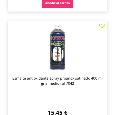
Añadir al carrito
Agre
a
los
favo
Esmalte antioxidante spray proanox satinado 400 ml
gris medio ral 7042
15,45 €