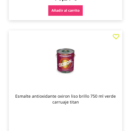
Añadir al carrito
Agre
a
los
favo
Esmalte antioxidante oxiron liso brillo 750 ml verde
carruaje titan