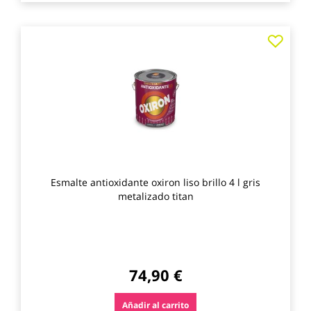
Agre
a
los
favo
Esmalte antioxidante oxiron liso brillo 4 l gris
metalizado titan
74,90 €
Añadir al carrito