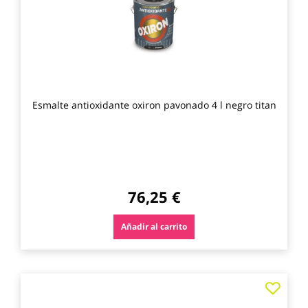
Esmalte antioxidante oxiron pavonado 4 l negro titan
76,25 €
Añadir al carrito
Agre
a
los