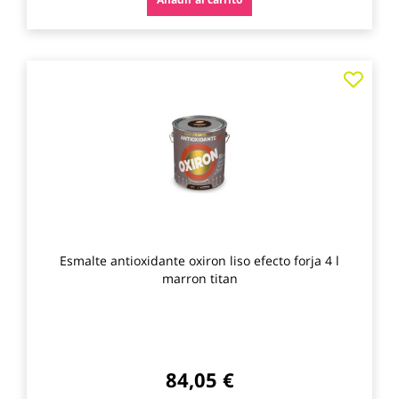
Agre
a
los
favo
Esmalte antioxidante oxiron liso efecto forja 4 l
marron titan
84,05 €