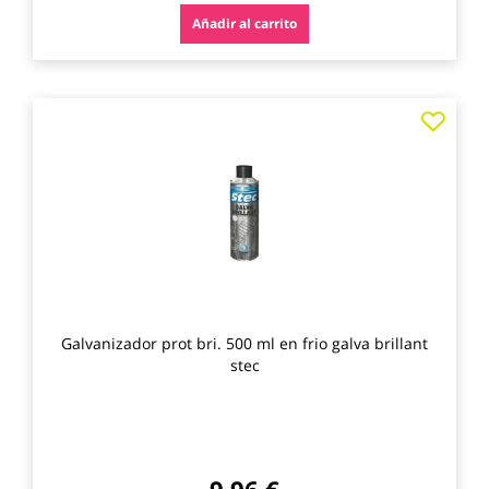
Añadir al carrito
Agre
a
los
favo
Galvanizador prot bri. 500 ml en frio galva brillant
stec