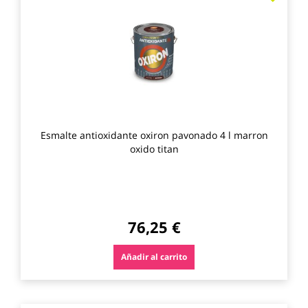
a
los
favo
Esmalte antioxidante oxiron pavonado 4 l marron
oxido titan
76,25 €
Añadir al carrito