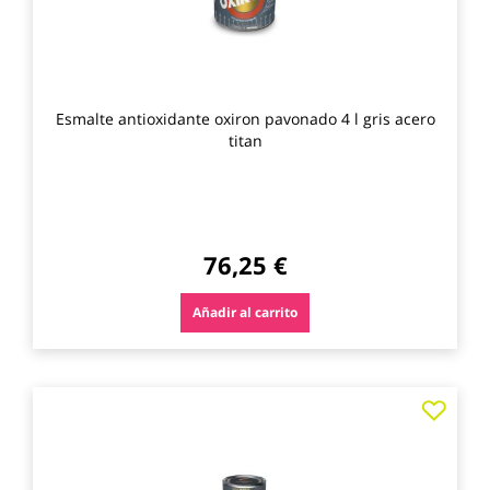
Esmalte antioxidante oxiron pavonado 4 l gris acero
titan
76,25 €
Añadir al carrito
Agre
a
los
favo