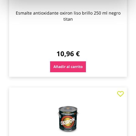
Esmalte antioxidante oxiron liso brillo 250 ml negro
titan
10,96 €
Añadir al carrito
Agre
a
los
favo