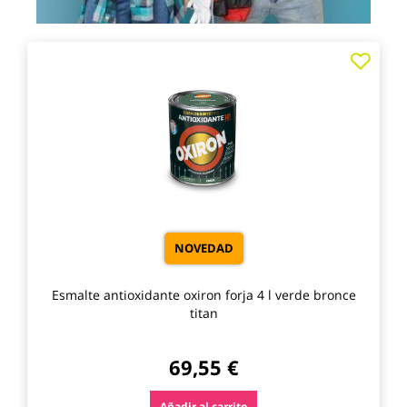
Agre
a
los
favo
NOVEDAD
Esmalte antioxidante oxiron forja 4 l verde bronce
titan
69,55 €
Añadir al carrito