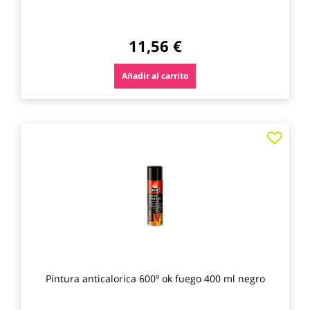
11,56 €
Añadir al carrito
Agre
a
los
favo
Pintura anticalorica 600º ok fuego 400 ml negro