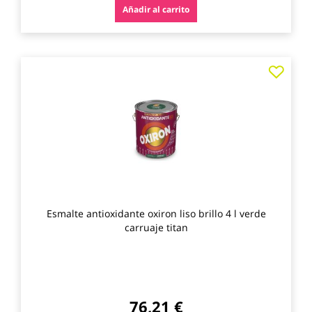
Añadir al carrito
Agre
a
los
favo
Esmalte antioxidante oxiron liso brillo 4 l verde
carruaje titan
76,21 €