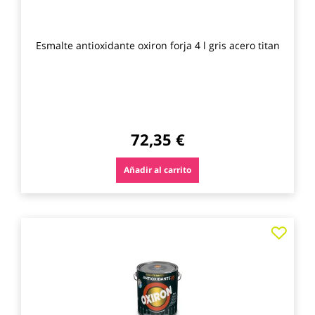
Esmalte antioxidante oxiron forja 4 l gris acero titan
72,35 €
Añadir al carrito
Agre
a
los
favo