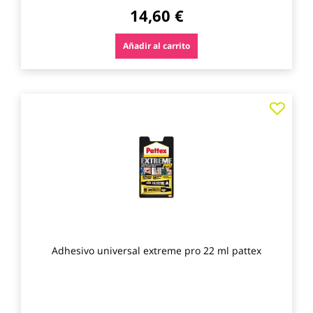
14,60 €
Añadir al carrito
Agre
a
los
favo
Adhesivo universal extreme pro 22 ml pattex