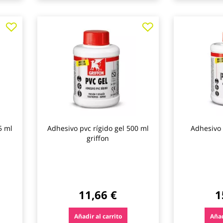
Agregar
Agregar
a
a
los
los
favoritos
favoritos
5 ml
Adhesivo pvc rígido gel 500 ml
Adhesivo p
griffon
11,66 €
1
Añadir al carrito
Añad