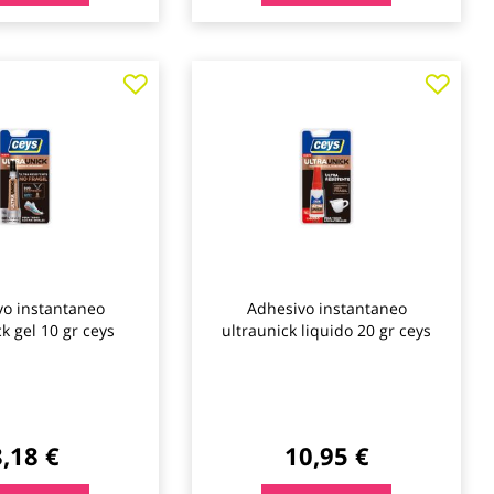
Agregar
Agre
a
a
los
los
favoritos
favo
vo instantaneo
Adhesivo instantaneo
k gel 10 gr ceys
ultraunick liquido 20 gr ceys
8,18 €
10,95 €