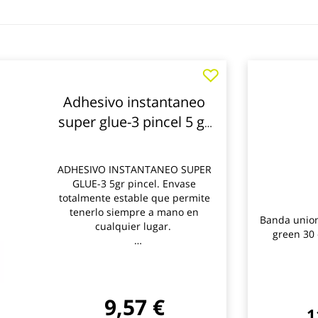
Adhesivo instantaneo
super glue-3 pincel 5 gr
loctite
ADHESIVO INSTANTANEO SUPER
GLUE-3 5gr pincel. Envase
totalmente estable que permite
tenerlo siempre a mano en
Banda unio
cualquier lugar.
green 30
*** Utilice los biocidas de forma
segura. Lea siempre la etiqueta y
la informacion sobre el biocida
antes de usarlo
9,57 €
1