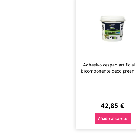
Adhesivo cesped artificial
bicomponente deco green 
verde bostik
42,85 €
Añadir al carrito