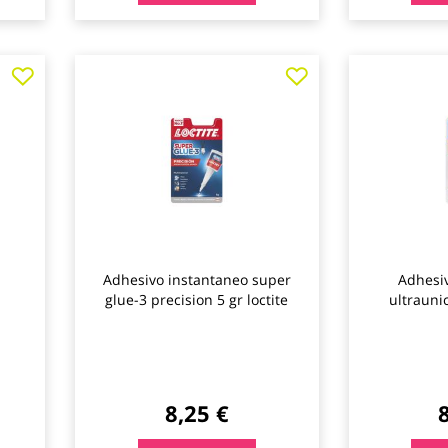
Agregar
Agregar
a
a
los
los
favoritos
favoritos
Adhesivo instantaneo super
Adhesi
glue-3 precision 5 gr loctite
ultraunic
8,25 €