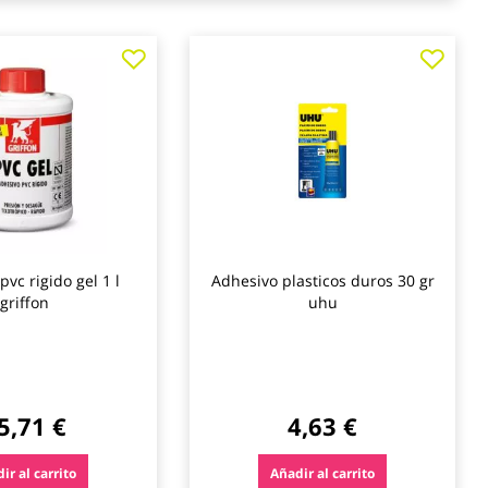
Agregar
Agre
a
a
los
los
favoritos
favo
vc rigido gel 1 l
Adhesivo plasticos duros 30 gr
griffon
uhu
5,71 €
4,63 €
ir al carrito
Añadir al carrito