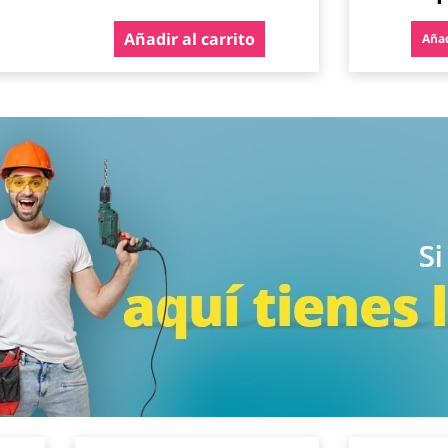
Añadir al carrito
Añad
Agregar
Agregar