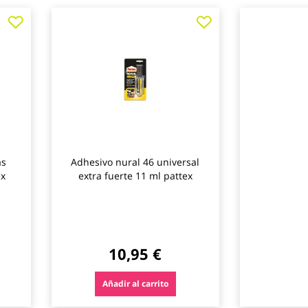
Agregar
Agregar
Agregar
a
a
a
los
los
los
favoritos
favoritos
favoritos
as
Adhesivo nural 46 universal
ex
extra fuerte 11 ml pattex
10,95 €
Añadir al carrito