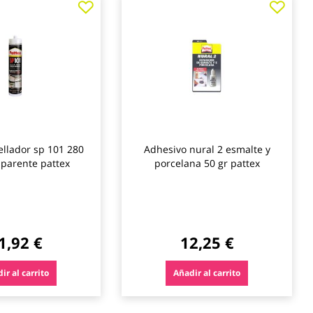
a
a
los
los
favoritos
favo
ellador sp 101 280
Adhesivo nural 2 esmalte y
sparente pattex
porcelana 50 gr pattex
1,92 €
12,25 €
ir al carrito
Añadir al carrito