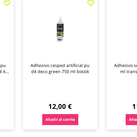
a
a
los
los
favoritos
favoritos
 pu
Adhesivo cesped artificial pu
Adhesivo s
6 kg
d4 deco green 750 ml bostik
ml tran
12,00 €
1
Añadir al carrito
Añad