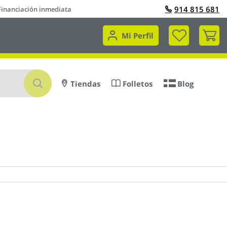
914 815 681
Financiación inmediata
Mi 
Mi Perfil
Buscar
Tiendas
Folletos
Blog