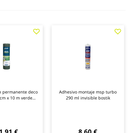
Agregar
Agre
a
a
los
los
favoritos
favo
n permanente deco
Adhesivo montaje msp turbo
 cm x 10 m verde
290 ml invisible bostik
bostik
1,91 €
8,60 €