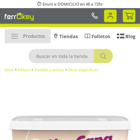
Ir
Envío a DOMICILIO en 48 a 72hr
al
Mi 
contenido
Productos
Tiendas
Folletos
Blog
Buscar
Inicio
Pintura
Paredes y techos
Otras específicas
Saltar
al
final
de
la
galería
de
imágenes