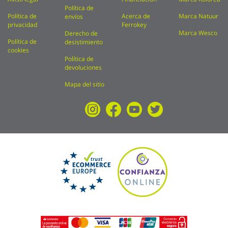
Política de
Política de
Acerca de
Marca Natuur
envíos
privacidad
Ferrokey
Marca Wesco
Derecho de
Política de
desistimiento
cookies
Política de
devoluciones
Mapa del sitio