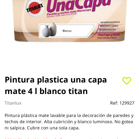
Saltar
Pintura plastica una capa
al
mate 4 l blanco titan
comienzo
de
la
Titanlux
Ref:
129927
galería
de
Pintura plástica mate lavable para la decoración de paredes y
imágenes
techos de interior. Alta cubrición y blanco luminoso. No gotea
ni salpica. Cubre con una sola capa.