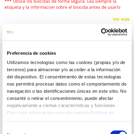
*** Utilice los biocidas de forma segura. Lea siempre la
etiqueta y la informacion sobre el biocida antes de usarlo
Ver más
30,95 €
Preferencia de cookies
Añadir al carrito
Utilizamos tecnologías como las cookies (propias y/o de
terceros) para almacenar y/o acceder a la información
del dispositivo. El consentimiento de estas tecnologías
nos permitirá procesar datos como el comportamiento de
Click&Collect - Recogida gratis
Envío a domicilio:
navegación o las identificaciones únicas en este sitio. No
en nuestras tiendas
5 días hábiles
consentir o retirar el consentimiento, puede afectar
negativamente a ciertas características y funciones.
Para más información consulte nuestra
Política de
+ INFO
Cookies
.
Selección