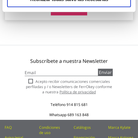
Añadir al carrito
Subscríbete a nuestra Newsletter
Inscríbase
Enviar
a
nuestro
Acepto recibir comunicaciones comerciales
boletín
perfiladas y / o Newsletters de FerrOkey conforme
de
a nuestra
Política de privacidad
noticias:
Teléfono
914 815 681
Whatsapp
689 163 848
FAQ
Condiciones
Catálogos
Marca Kylate
de uso
Aviso legal
Financiación
Marca Kolorea