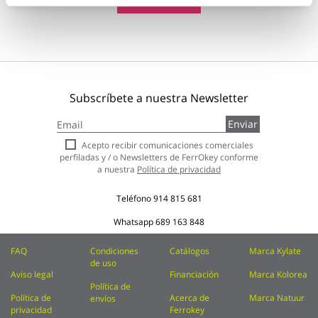
Añadir al carrito
Subscríbete a nuestra Newsletter
Inscríbase
Enviar
a
nuestro
Acepto recibir comunicaciones comerciales
boletín
perfiladas y / o Newsletters de FerrOkey conforme
de
a nuestra
Política de privacidad
noticias:
Teléfono
914 815 681
Whatsapp
689 163 848
FAQ
Condiciones
Catálogos
Marca Kylate
de uso
Aviso legal
Financiación
Marca Kolorea
Política de
Política de
Acerca de
Marca Natuur
envíos
privacidad
Ferrokey