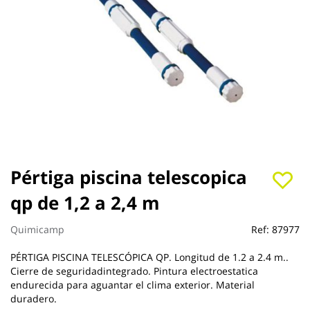
Saltar
Pértiga piscina telescopica
al
qp de 1,2 a 2,4 m
comienzo
de
la
Quimicamp
Ref:
87977
galería
de
PÉRTIGA PISCINA TELESCÓPICA QP. Longitud de 1.2 a 2.4 m..
imágenes
Cierre de seguridadintegrado. Pintura electroestatica
endurecida para aguantar el clima exterior. Material
duradero.