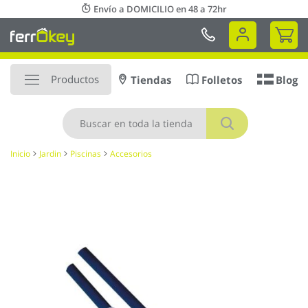
Ir
Envío a DOMICILIO en 48 a 72hr
al
Mi 
contenido
Productos
Tiendas
Folletos
Blog
Buscar
Inicio
Jardin
Piscinas
Accesorios
Saltar
al
final
de
la
galería
de
imágenes