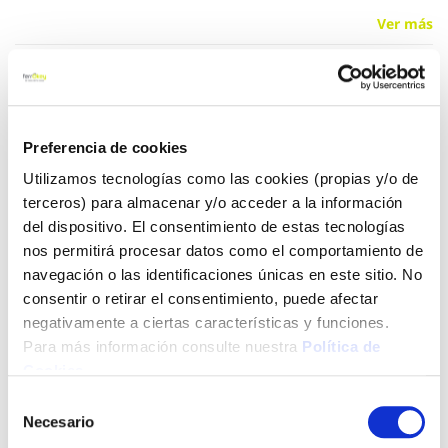
Ver más
13,62 €
Preferencia de cookies
Añadir al carrito
Utilizamos tecnologías como las cookies (propias y/o de
terceros) para almacenar y/o acceder a la información
del dispositivo. El consentimiento de estas tecnologías
nos permitirá procesar datos como el comportamiento de
Click&Collect - Recogida gratis
Envío a domicilio:
en nuestras tiendas
5 días hábiles
navegación o las identificaciones únicas en este sitio. No
consentir o retirar el consentimiento, puede afectar
negativamente a ciertas características y funciones.
+ INFO
Para más información consulte nuestra
Política de
Cookies
.
Selección
LOCALIZA TU TIENDA MÁS CERCANA
Necesario
de