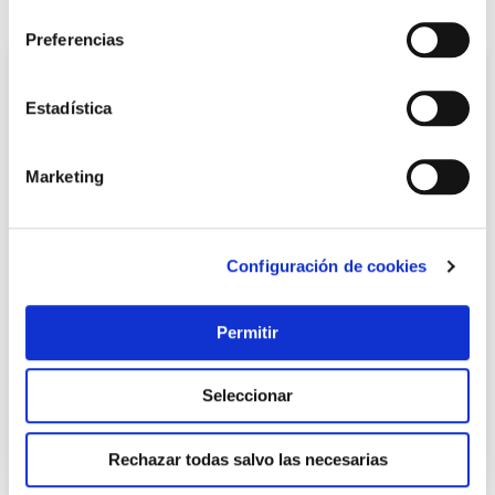
consentimiento
También te puede interesar
Preferencias
Estadística
Marketing
Configuración de cookies
TOP VENTAS
Permitir
Pie parasol resina rellenable c/ruedas ø 33-50 mm
antracita import
Import
Seleccionar
36,51 €
Rechazar todas salvo las necesarias