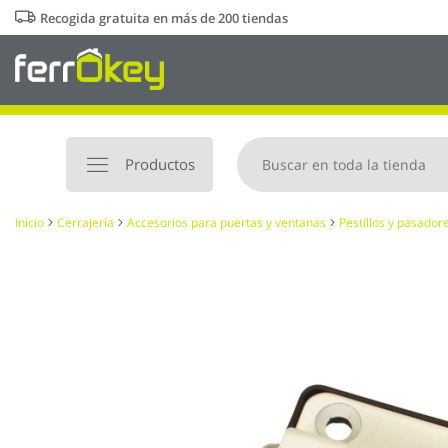
Ir
Recogida gratuita en más de 200 tiendas
al
contenido
Productos
Inicio
Cerrajería
Accesorios para puertas y ventanas
Pestillos y pasador
Saltar
al
final
de
la
galería
de
imágenes