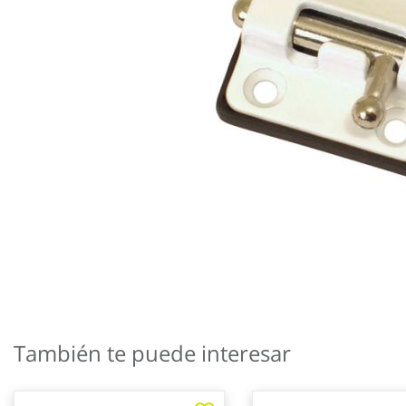
Saltar
al
También te puede interesar
comienzo
de
la