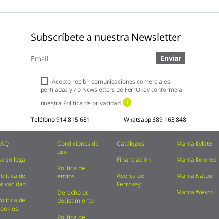
Subscríbete a nuestra Newsletter
Inscríbase
Enviar
a
nuestro
boletín
Acepto recibir comunicaciones comerciales
de
perfiladas y / o Newsletters de FerrOkey conforme a
noticias:
nuestra
Política de privacidad
Teléfono
914 815 681
Whatsapp
689 163 848
FAQ
Condiciones de
Catálogos
Marca Kylate
uso
Aviso legal
Financiación
Marca Kolorea
Política de
Política de
Acerca de
Marca Natuur
envíos
privacidad
Ferrokey
Marca Wesco
Derecho de
Política de
desistimiento
cookies
Política de