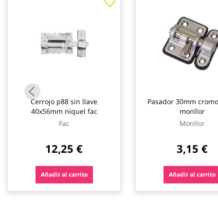
galería
de
imágenes
Cerrojo p88 sin llave
Pasador 30mm cromo
40x56mm niquel fac
monllor
Fac
Monllor
12,25 €
3,15 €
Añadir al carrito
Añadir al carrito