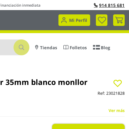
914 815 681
Financiación inmediata
Mi 
Mi Perfil
Buscar
Tiendas
Folletos
Blog
r 35mm blanco monllor
Ref:
23021828
Ver más