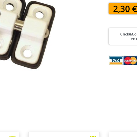
2,30 
Click&Col
en 