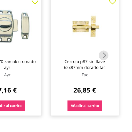
70 zamak cromado
Cerrojo p87 sin llave
ayr
62x87mm dorado fac
Ayr
Fac
7,16 €
26,85 €
ir al carrito
Añadir al carrito