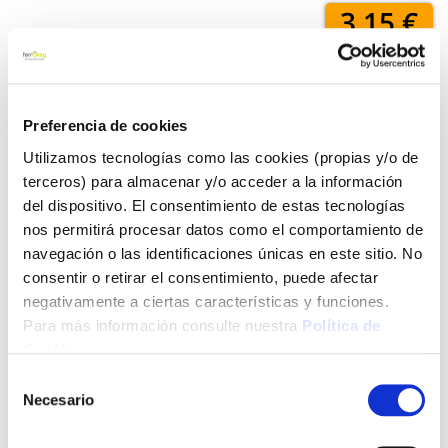
3,15 €
Añadir al carrito
Preferencia de cookies
Utilizamos tecnologías como las cookies (propias y/o de
terceros) para almacenar y/o acceder a la información
Click&Collect - Recogida gratis
Envío a domicilio:
del dispositivo. El consentimiento de estas tecnologías
en nuestras tiendas
5 días hábiles
nos permitirá procesar datos como el comportamiento de
navegación o las identificaciones únicas en este sitio. No
consentir o retirar el consentimiento, puede afectar
+ INFO
negativamente a ciertas características y funciones.
Para más información consulte nuestra
Política de
Cookies
.
LOCALIZA TU TIENDA MÁS CERCANA
Selección
Necesario
de
También te puede interesar
consentimiento