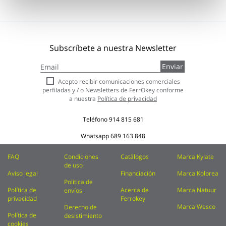
Subscríbete a nuestra Newsletter
Inscríbase
Enviar
a
nuestro
Acepto recibir comunicaciones comerciales
boletín
perfiladas y / o Newsletters de FerrOkey conforme
de
a nuestra
Política de privacidad
noticias:
Teléfono
914 815 681
Whatsapp
689 163 848
FAQ
Condiciones
Catálogos
Marca Kylate
de uso
Aviso legal
Financiación
Marca Kolorea
Política de
Política de
Acerca de
Marca Natuur
envíos
privacidad
Ferrokey
Marca Wesco
Derecho de
Política de
desistimiento
cookies