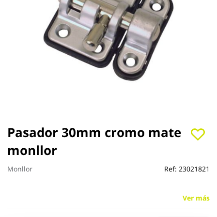
Saltar
Pasador 30mm cromo mate
al
monllor
comienzo
de
la
Monllor
Ref:
23021821
galería
de
imágenes
Ver más