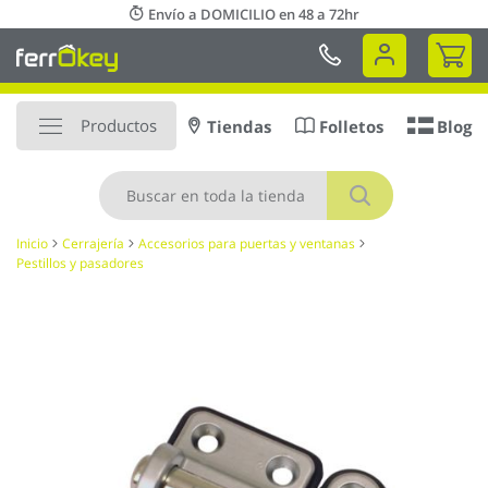
Ir
Envío a DOMICILIO en 48 a 72hr
al
Mi 
contenido
Productos
Tiendas
Folletos
Blog
Buscar
Inicio
Cerrajería
Accesorios para puertas y ventanas
Pestillos y pasadores
Saltar
al
final
de
la
galería
de
imágenes