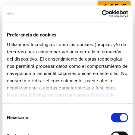
4,15 €
Añadir al carrito
Preferencia de cookies
Utilizamos tecnologías como las cookies (propias y/o de
terceros) para almacenar y/o acceder a la información
Click&Collect - Recogida gratis
Envío a domicilio:
del dispositivo. El consentimiento de estas tecnologías
en nuestras tiendas
5 días hábiles
nos permitirá procesar datos como el comportamiento de
navegación o las identificaciones únicas en este sitio. No
consentir o retirar el consentimiento, puede afectar
+ INFO
negativamente a ciertas características y funciones.
Para más información consulte nuestra
Política de
Cookies
.
LOCALIZA TU TIENDA MÁS CERCANA
Selección
Necesario
También te puede interesar
de
consentimiento