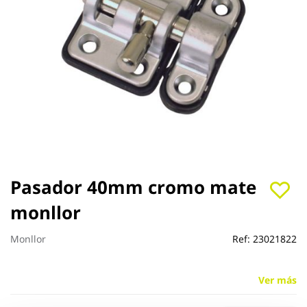
Saltar
Pasador 40mm cromo mate
al
monllor
comienzo
de
la
Monllor
Ref:
23021822
galería
de
imágenes
Ver más