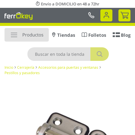
Ir
Envío a DOMICILIO en 48 a 72hr
al
Mi 
contenido
Productos
Tiendas
Folletos
Blog
Buscar
Inicio
Cerrajería
Accesorios para puertas y ventanas
Pestillos y pasadores
Saltar
al
final
de
la
galería
de
imágenes