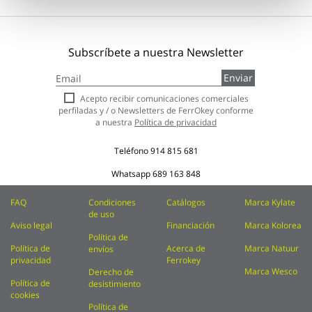
Subscríbete a nuestra Newsletter
Inscríbase
Enviar
a
nuestro
Acepto recibir comunicaciones comerciales
boletín
perfiladas y / o Newsletters de FerrOkey conforme
de
a nuestra
Política de privacidad
noticias:
Teléfono
914 815 681
Whatsapp
689 163 848
FAQ
Condiciones
Catálogos
Marca Kylate
de uso
Aviso legal
Financiación
Marca Kolorea
Política de
Política de
Acerca de
Marca Natuur
envíos
privacidad
Ferrokey
Marca Wesco
Derecho de
Política de
desistimiento
cookies
Política de