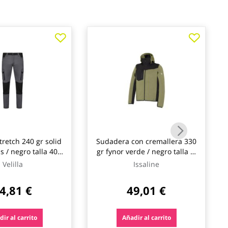
tretch 240 gr solid
Sudadera con cremallera 330
s / negro talla 40
gr fynor verde / negro talla xl
velilla
issaline
Velilla
Issaline
4,81 €
49,01 €
ir al carrito
Añadir al carrito