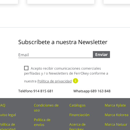
Subscríbete a nuestra Newsletter
Inscríbase
Enviar
a
nuestro
boletín
Acepto recibir comunicaciones comerciales
de
perfiladas y / o Newsletters de FerrOkey conforme a
noticias:
nuestra
Política de privacidad
Teléfono
914 815 681
Whatsapp
689 163 848
FAQ
Condiciones de
Catálogos
Marca Kylate
uso
Aviso legal
Financiación
Marca Kolorea
Política de
Política de
Acerca de
Marca Natuur
envíos
privacidad
Ferrokey