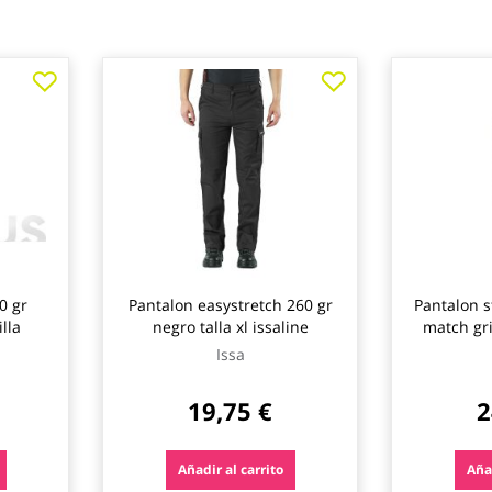
0 gr
Pantalon easystretch 260 gr
Pantalon s
lla
negro talla xl issaline
match gri
Issa
19,75 €
2
Añadir al carrito
Añad