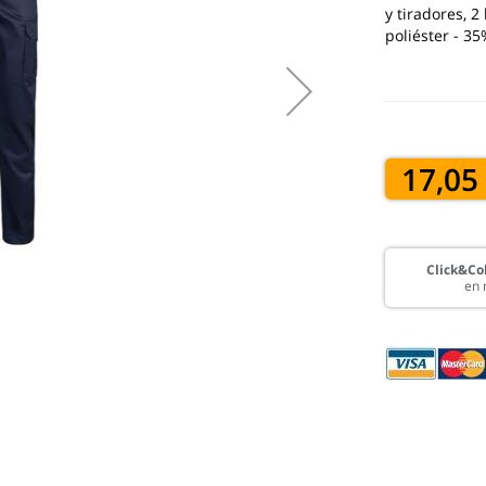
y tiradores, 2
poliéster - 3
17,05
Click&Col
en 