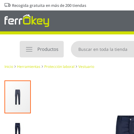
Ir
Recogida gratuita en más de 200 tiendas
al
contenido
Productos
Inicio
Herramientas
Protección laboral
Vestuario
Saltar
al
final
de
la
galería
de
imágenes