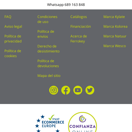
Whatsapp
689 163 848
FAQ
Condiciones
Catálogos
Marca Kylate
de uso
Aviso legal
Financiación
Marca Kolorea
Política de
Política de
Acerca de
Marca Natuur
envíos
privacidad
Ferrokey
Marca Wesco
Derecho de
Política de
desistimiento
cookies
Política de
devoluciones
Mapa del sitio