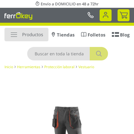
Ir
Envío a DOMICILIO en 48 a 72hr
al
Mi 
contenido
Productos
Tiendas
Folletos
Blog
Buscar
Inicio
Herramientas
Protección laboral
Vestuario
Saltar
al
final
de
la
galería
de
imágenes