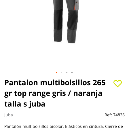
Saltar
Pantalon multibolsillos 265
al
gr top range gris / naranja
comienzo
de
talla s juba
la
galería
de
Juba
Ref:
74836
imágenes
Pantalón multibolsillos bicolor. Elásticos en cintura. Cierre de