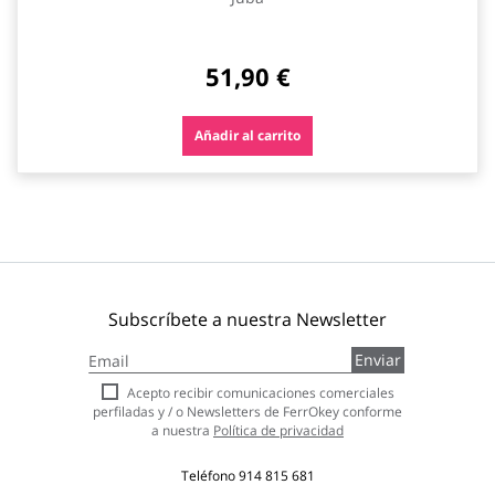
51,90 €
Añadir al carrito
Subscríbete a nuestra Newsletter
Inscríbase
Enviar
a
nuestro
Acepto recibir comunicaciones comerciales
boletín
perfiladas y / o Newsletters de FerrOkey conforme
de
a nuestra
Política de privacidad
noticias:
Teléfono
914 815 681