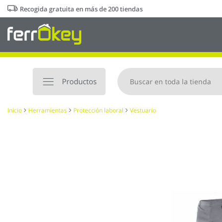
Ir
Recogida gratuita en más de 200 tiendas
al
contenido
Productos
Inicio
Herramientas
Protección laboral
Vestuario
Saltar
al
final
de
la
galería
de
imágenes