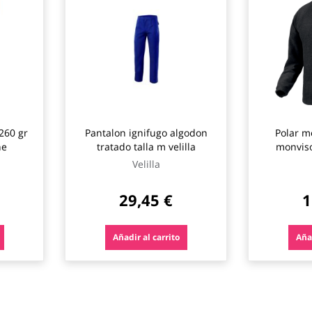
260 gr
Pantalon ignifugo algodon
Polar m
ne
tratado talla m velilla
monviso
Velilla
29,45 €
1
Añadir al carrito
Añad