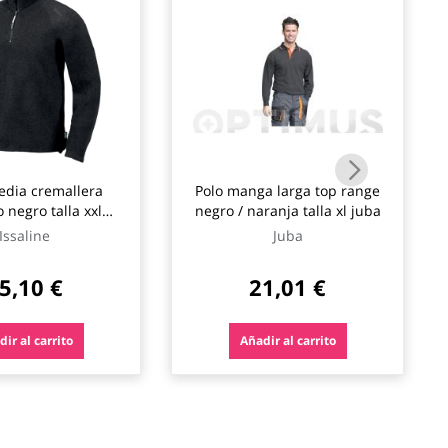
edia cremallera
Polo manga larga top range
 negro talla xxl
negro / naranja talla xl juba
issaline
Issaline
Juba
5,10 €
21,01 €
ir al carrito
Añadir al carrito