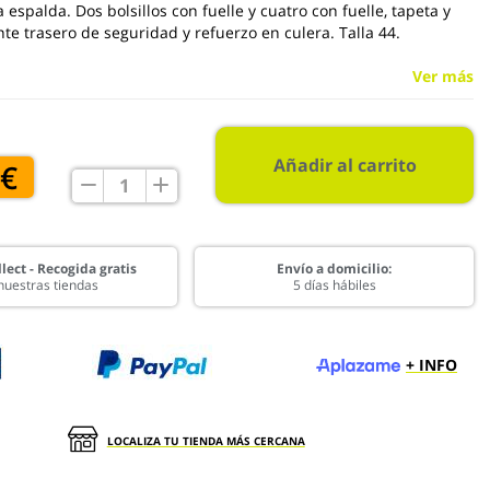
la espalda. Dos bolsillos con fuelle y cuatro con fuelle, tapeta y
nte trasero de seguridad y refuerzo en culera. Talla 44.
Ver más
Añadir al carrito
 €
lect - Recogida gratis
Envío a domicilio:
nuestras tiendas
5 días hábiles
+ INFO
LOCALIZA TU TIENDA MÁS CERCANA