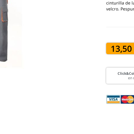
cinturilla de 
velcro. Pespu
13,50
Click&Col
en 