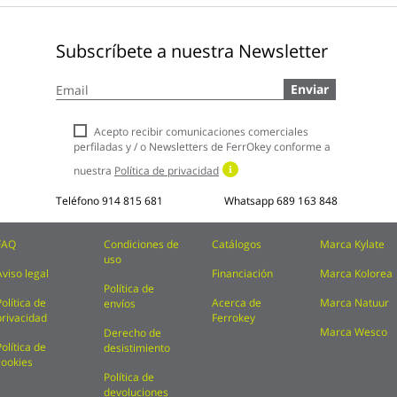
Subscríbete a nuestra Newsletter
Inscríbase
Enviar
a
nuestro
boletín
Acepto recibir comunicaciones comerciales
de
perfiladas y / o Newsletters de FerrOkey conforme a
noticias:
nuestra
Política de privacidad
Teléfono
914 815 681
Whatsapp
689 163 848
FAQ
Condiciones de
Catálogos
Marca Kylate
uso
Aviso legal
Financiación
Marca Kolorea
Política de
Política de
Acerca de
Marca Natuur
envíos
privacidad
Ferrokey
Marca Wesco
Derecho de
Política de
desistimiento
cookies
Política de
devoluciones