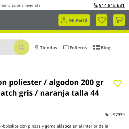
914 815 681
Financiación inmediata
Mi 
Mi Perfil
Buscar
Tiendas
Folletos
Blog
n poliester / algodon 200 gr
atch gris / naranja talla 44
Ref:
97930
-bolsillos con pinzas y goma elástica en el interior de la