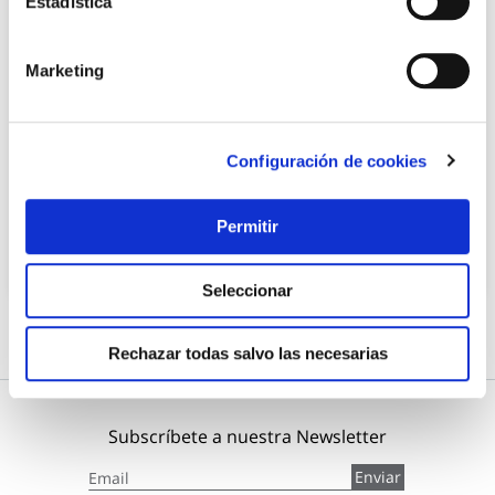
Estadística
Marketing
Adhesivo sellador total tech 125 ml blanco ceys
Ceys
Configuración de cookies
7,43 €
Permitir
Añadir al carrito
Seleccionar
Rechazar todas salvo las necesarias
Subscríbete a nuestra Newsletter
Inscríbase
Enviar
a