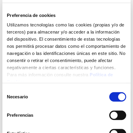
Silicona acetica con fungicidaSellante acrílico, pintable.Uso
interior o exterior.Para juntas de poco movimiento en marcos
de ventanas o puertas y obra, en relleno de grietas,
Preferencia de cookies
etc.Cartucho 300 ml.Base acuosa. Prácticamente sin
Utilizamos tecnologías como las cookies (propias y/o de
olor.Pintable.No contiene disolventes, isocianatos ni
terceros) para almacenar y/o acceder a la información
siliconas.Buena resistencia a la radiación solar y al
envejecimiento.Buena adhesión sobre materiales de
del dispositivo. El consentimiento de estas tecnologías
obra.Apto para poliestireno expandido.Fácil aplicación y
nos permitirá procesar datos como el comportamiento de
alisado. Los útiles se limpian con agua.
navegación o las identificaciones únicas en este sitio. No
consentir o retirar el consentimiento, puede afectar
Ver más
negativamente a ciertas características y funciones.
Para más información consulte nuestra
Política de
También te puede interesar
Cookies
.
Selección
Necesario
de
consentimiento
Preferencias