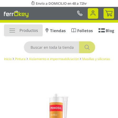
Ir
Envío a DOMICILIO en 48 a 72hr
al
Mi 
contenido
Productos
Tiendas
Folletos
Blog
Buscar
Inicio
Pintura
Aislamiento e impermeabilización
Masillas y siliconas
Saltar
al
final
de
la
galería
de
imágenes