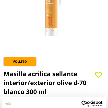
Saltar
FOLLETO
al
comienzo
Masilla acrilica sellante
de
la
interior/exterior olive d-70
galería
de
blanco 300 ml
imágenes
Olive
Ref:
CF-116076