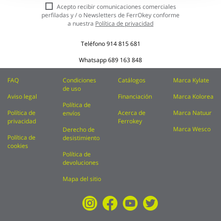
nuestro
Acepto recibir comunicaciones comerciales
boletín
perfiladas y / o Newsletters de FerrOkey conforme
de
a nuestra
Política de privacidad
noticias:
Teléfono
914 815 681
Whatsapp
689 163 848
FAQ
Condiciones
Catálogos
Marca Kylate
de uso
Aviso legal
Financiación
Marca Kolorea
Política de
Política de
Acerca de
Marca Natuur
envíos
privacidad
Ferrokey
Marca Wesco
Derecho de
Política de
desistimiento
cookies
Política de
devoluciones
Mapa del sitio