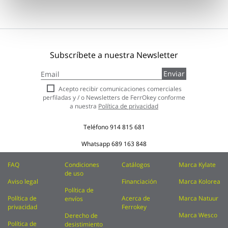
Subscríbete a nuestra Newsletter
Inscríbase
Enviar
a
nuestro
Acepto recibir comunicaciones comerciales
boletín
perfiladas y / o Newsletters de FerrOkey conforme
de
a nuestra
Política de privacidad
noticias:
Teléfono
914 815 681
Whatsapp
689 163 848
FAQ
Condiciones
Catálogos
Marca Kylate
de uso
Aviso legal
Financiación
Marca Kolorea
Política de
Política de
Acerca de
Marca Natuur
envíos
privacidad
Ferrokey
Marca Wesco
Derecho de
Política de
desistimiento