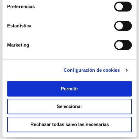
Preferencias
Estadística
Marketing
Configuración de cookies
Grifo ducha termos 115x35cm flexo barra+d/c extensible
inox boal ug
Dp griferia
Permitir
148,55 €
Seleccionar
Añadir al carrito
Rechazar todas salvo las necesarias