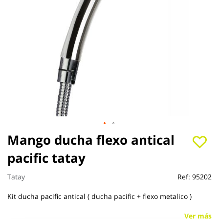
Saltar
Mango ducha flexo antical
al
pacific tatay
comienzo
de
la
Tatay
Ref:
95202
galería
de
Kit ducha pacific antical ( ducha pacific + flexo metalico )
imágenes
Ver más