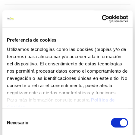
14,65 €
Añadir al carrito
Preferencia de cookies
Utilizamos tecnologías como las cookies (propias y/o de
terceros) para almacenar y/o acceder a la información
del dispositivo. El consentimiento de estas tecnologías
Click&Collect - Recogida gratis
Envío a domicilio:
nos permitirá procesar datos como el comportamiento de
en nuestras tiendas
5 días hábiles
navegación o las identificaciones únicas en este sitio. No
consentir o retirar el consentimiento, puede afectar
negativamente a ciertas características y funciones.
+ INFO
Para más información consulte nuestra
Política de
Cookies
.
LOCALIZA TU TIENDA MÁS CERCANA
Selección
Necesario
de
También te puede interesar
consentimiento