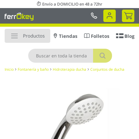
Ir
Envío a DOMICILIO en 48 a 72hr
al
Mi 
contenido
Productos
Tiendas
Folletos
Blog
Buscar
Inicio
Fontanería y baño
Hidroterapia ducha
Conjuntos de ducha
Saltar
al
final
de
la
galería
de
imágenes