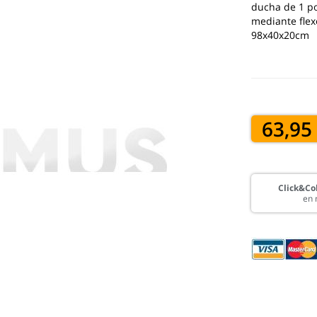
ducha de 1 po
mediante flexo
98x40x20cm
63,95
Click&Col
en 