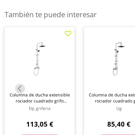
galería
de
También te puede interesar
imágenes
Columna de ducha extensible
Columna de ducha ext
rociador cuadrado grifo
rociador cuadrado g
termostático ponte ug
monomando mang
Dp griferia
Ug
posición ug
113,05 €
85,40 €