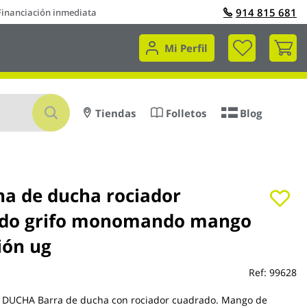
914 815 681
Financiación inmediata
Mi 
Mi Perfil
Buscar
Tiendas
Folletos
Blog
a de ducha rociador
do grifo monomando mango
ión ug
Ref:
99628
UCHA Barra de ducha con rociador cuadrado. Mango de