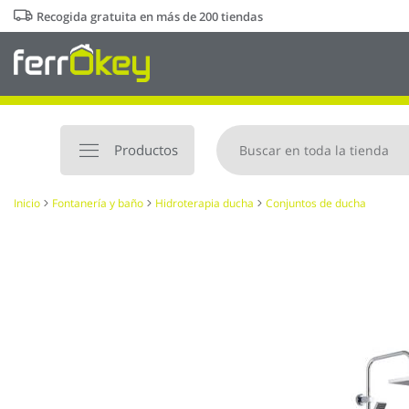
Ir
Recogida gratuita en más de 200 tiendas
al
contenido
Productos
Inicio
Fontanería y baño
Hidroterapia ducha
Conjuntos de ducha
Saltar
al
final
de
la
galería
de
imágenes