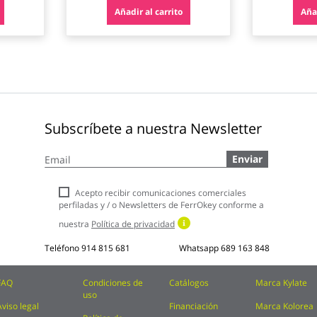
Añadir al carrito
Añad
Subscríbete a nuestra Newsletter
Inscríbase
Enviar
a
nuestro
boletín
Acepto recibir comunicaciones comerciales
de
perfiladas y / o Newsletters de FerrOkey conforme a
noticias:
nuestra
Política de privacidad
Teléfono
914 815 681
Whatsapp
689 163 848
FAQ
Condiciones de
Catálogos
Marca Kylate
uso
Aviso legal
Financiación
Marca Kolorea