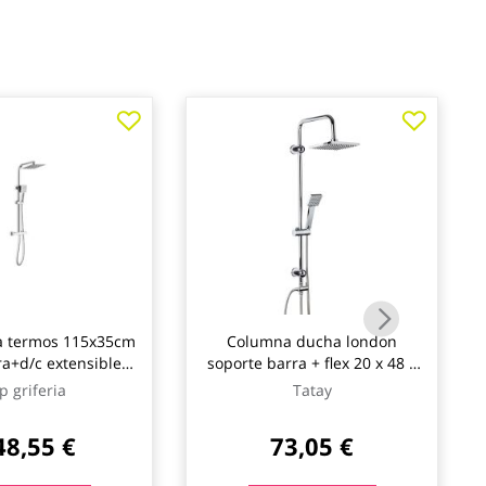
a termos 115x35cm
Columna ducha london
ra+d/c extensible
soporte barra + flex 20 x 48 x
ox boal ug
110 cm cromo tatay
p griferia
Tatay
48,55 €
73,05 €