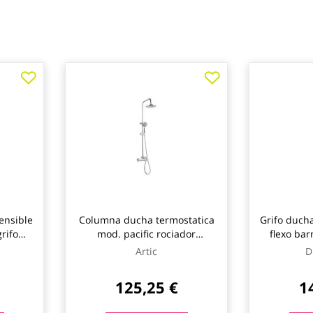
ensible
Columna ducha termostatica
Grifo duch
rifo
mod. pacific rociador
flexo bar
o 1
redondo artic
in
Artic
D
125,25 €
1