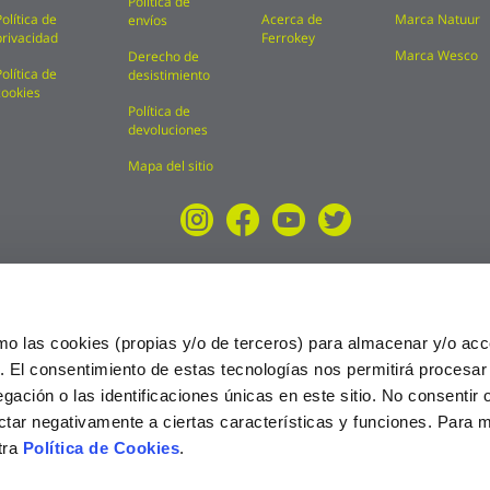
Política de
Política de
Acerca de
Marca Natuur
envíos
privacidad
Ferrokey
Marca Wesco
Derecho de
Política de
desistimiento
cookies
Política de
devoluciones
Mapa del sitio
mo las cookies (propias y/o de terceros) para almacenar y/o acc
o. El consentimiento de estas tecnologías nos permitirá procesa
ción o las identificaciones únicas en este sitio. No consentir o 
ctar negativamente a ciertas características y funciones. Para 
tra
Política de Cookies
.