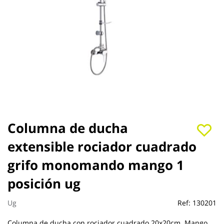
Saltar
Columna de ducha
al
extensible rociador cuadrado
comienzo
de
grifo monomando mango 1
la
galería
posición ug
de
imágenes
Ug
Ref:
130201
Columna de ducha con rociador cuadrado 20x20cm. Mango