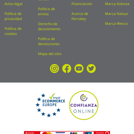
Aviso legal
Financiación
Marca Kolorea
Política de
Política de
Acerca de
Marca Natuur
envíos
privacidad
Ferrokey
Marca Wesco
Derecho de
Política de
desistimiento
cookies
Política de
devoluciones
Mapa del sitio