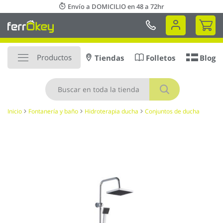
Ir
Envío a DOMICILIO en 48 a 72hr
al
Mi 
contenido
Productos
Tiendas
Folletos
Blog
Buscar
Inicio
Fontanería y baño
Hidroterapia ducha
Conjuntos de ducha
Saltar
al
final
de
la
galería
de
imágenes