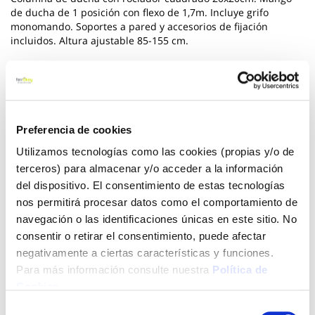
de ducha de 1 posición con flexo de 1,7m. Incluye grifo
monomando. Soportes a pared y accesorios de fijación
incluidos. Altura ajustable 85-155 cm.
Ver más
85,40 €
Preferencia de cookies
Utilizamos tecnologías como las cookies (propias y/o de
Añadir al carrito
terceros) para almacenar y/o acceder a la información
del dispositivo. El consentimiento de estas tecnologías
nos permitirá procesar datos como el comportamiento de
navegación o las identificaciones únicas en este sitio. No
Click&Collect - Recogida gratis
Envío a domicilio:
consentir o retirar el consentimiento, puede afectar
en nuestras tiendas
5 días hábiles
negativamente a ciertas características y funciones.
Para más información consulte nuestra
Política de
Cookies
.
+ INFO
Selección