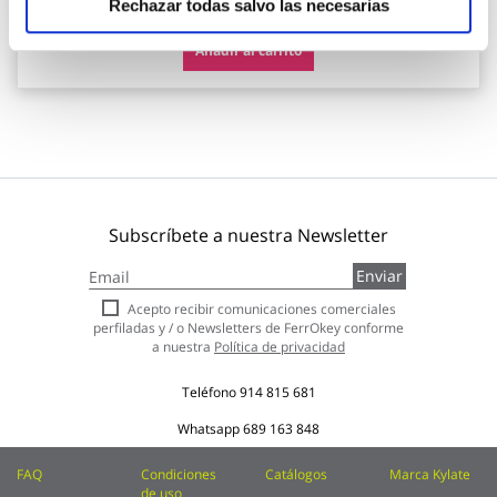
Rechazar todas salvo las necesarias
Añadir al carrito
Subscríbete a nuestra Newsletter
Inscríbase
Enviar
a
nuestro
Acepto recibir comunicaciones comerciales
boletín
perfiladas y / o Newsletters de FerrOkey conforme
de
a nuestra
Política de privacidad
noticias:
Teléfono
914 815 681
Whatsapp
689 163 848
FAQ
Condiciones
Catálogos
Marca Kylate
de uso