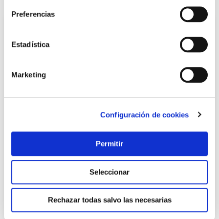
Preferencias
Estadística
Marketing
Configuración de cookies
Maza alb. 750gr goma m/mad caras planas ne rubi
Rubi
Permitir
16,30 €
Seleccionar
Añadir al carrito
Rechazar todas salvo las necesarias