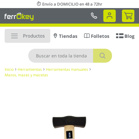
Ir
Envío a DOMICILIO en 48 a 72hr
al
Mi 
contenido
Productos
Tiendas
Folletos
Blog
Buscar
Inicio
Herramientas
Herramientas manuales
Mazos, mazas y macetas
Saltar
al
final
de
la
galería
de
imágenes