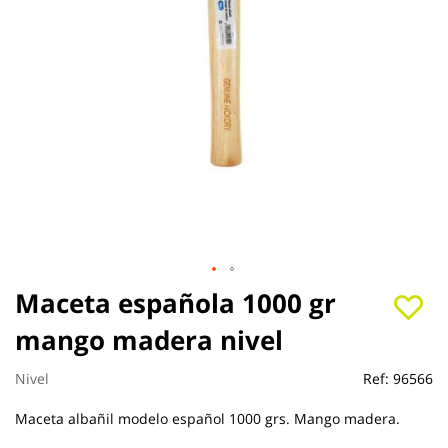
Saltar
Maceta española 1000 gr
al
mango madera nivel
comienzo
de
la
Nivel
Ref:
96566
galería
de
Maceta albañil modelo español 1000 grs. Mango madera.
imágenes