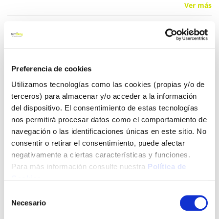
Ver más
13,30 €
Preferencia de cookies
Añadir al carrito
Utilizamos tecnologías como las cookies (propias y/o de
terceros) para almacenar y/o acceder a la información
del dispositivo. El consentimiento de estas tecnologías
Click&Collect - Recogida gratis
Envío a domicilio:
nos permitirá procesar datos como el comportamiento de
en nuestras tiendas
5 días hábiles
navegación o las identificaciones únicas en este sitio. No
consentir o retirar el consentimiento, puede afectar
negativamente a ciertas características y funciones.
+ INFO
Para más información consulte nuestra
Política de
Cookies
.
Selección
LOCALIZA TU TIENDA MÁS CERCANA
Necesario
de
consentimiento
También te puede interesar