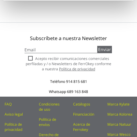
Subscríbete a nuestra Newsletter
Inscríbase
Enviar
a
nuestro
Acepto recibir comunicaciones comerciales
boletín
perfiladas y / o Newsletters de FerrOkey conforme
de
a nuestra
Política de privacidad
noticias:
Teléfono
914 815 681
Whatsapp
689 163 848
FAQ
Condiciones
Catálogos
Marca Kylate
de uso
Aviso legal
Financiación
Marca Kolorea
Política de
Política de
Acerca de
Marca Natuur
envíos
privacidad
Ferrokey
Marca Wesco
Derecho de