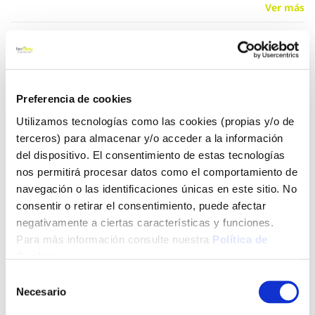
Ver más
14,96 €
Preferencia de cookies
Añadir al carrito
Utilizamos tecnologías como las cookies (propias y/o de
terceros) para almacenar y/o acceder a la información
del dispositivo. El consentimiento de estas tecnologías
Click&Collect - Recogida gratis
Envío a domicilio:
nos permitirá procesar datos como el comportamiento de
en nuestras tiendas
5 días hábiles
navegación o las identificaciones únicas en este sitio. No
consentir o retirar el consentimiento, puede afectar
negativamente a ciertas características y funciones.
+ INFO
Para más información consulte nuestra
Política de
Cookies
.
Selección
LOCALIZA TU TIENDA MÁS CERCANA
Necesario
de
consentimiento
También te puede interesar