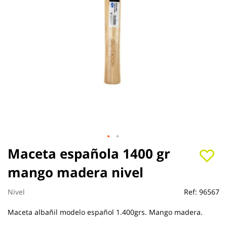
Saltar
Maceta española 1400 gr
al
mango madera nivel
comienzo
de
la
Nivel
Ref:
96567
galería
de
Maceta albañil modelo español 1.400grs. Mango madera.
imágenes