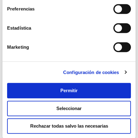
Preferencias
Estadística
Marketing
Configuración de cookies
Maza alb. 750gr goma m/mad caras planas ne rubi
Rubi
Permitir
16,30 €
Seleccionar
Añadir al carrito
Rechazar todas salvo las necesarias