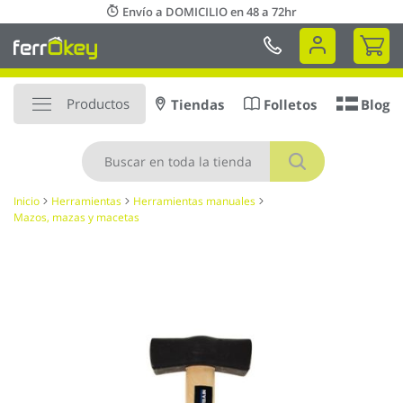
Ir
Envío a DOMICILIO en 48 a 72hr
al
Mi 
contenido
Productos
Tiendas
Folletos
Blog
Buscar
Inicio
Herramientas
Herramientas manuales
Mazos, mazas y macetas
Saltar
al
final
de
la
galería
de
imágenes