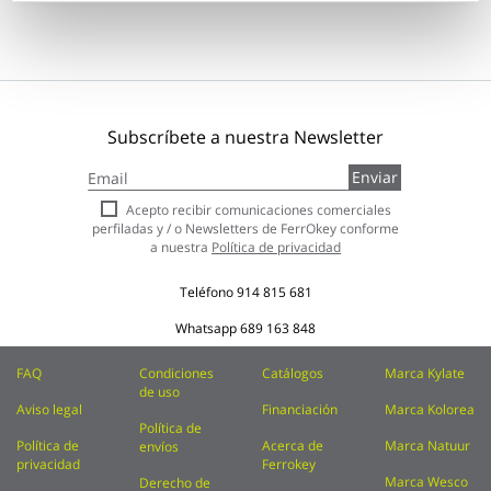
Subscríbete a nuestra Newsletter
Inscríbase
Enviar
a
nuestro
Acepto recibir comunicaciones comerciales
boletín
perfiladas y / o Newsletters de FerrOkey conforme
de
a nuestra
Política de privacidad
noticias:
Teléfono
914 815 681
Whatsapp
689 163 848
FAQ
Condiciones
Catálogos
Marca Kylate
de uso
Aviso legal
Financiación
Marca Kolorea
Política de
Política de
Acerca de
Marca Natuur
envíos
privacidad
Ferrokey
Marca Wesco
Derecho de