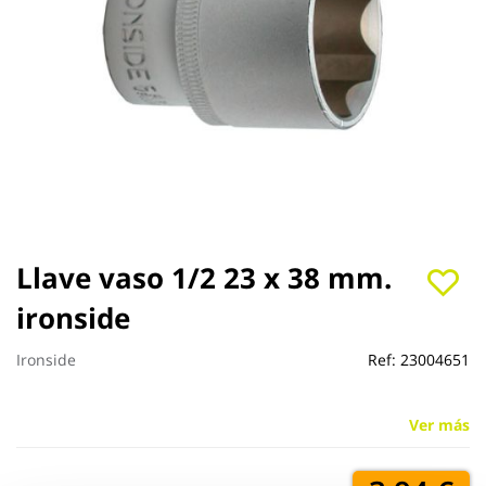
Saltar
Llave vaso 1/2 23 x 38 mm.
al
ironside
comienzo
de
la
Ironside
Ref:
23004651
galería
de
imágenes
Ver más