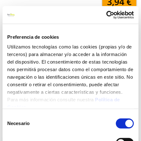
3,94 €
Añadir al carrito
Preferencia de cookies
Utilizamos tecnologías como las cookies (propias y/o de
terceros) para almacenar y/o acceder a la información
Click&Collect - Recogida gratis
Envío a domicilio:
en nuestras tiendas
5 días hábiles
del dispositivo. El consentimiento de estas tecnologías
nos permitirá procesar datos como el comportamiento de
navegación o las identificaciones únicas en este sitio. No
+ INFO
consentir o retirar el consentimiento, puede afectar
negativamente a ciertas características y funciones.
Para más información consulte nuestra
Política de
LOCALIZA TU TIENDA MÁS CERCANA
Cookies
.
Selección
Necesario
de
También te puede interesar
consentimiento