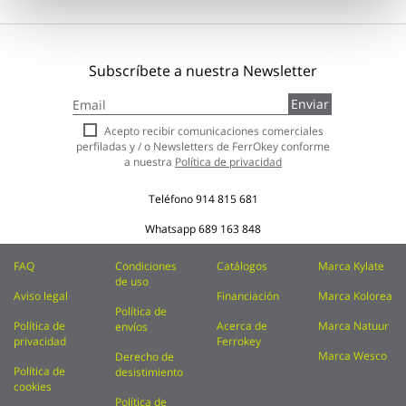
Subscríbete a nuestra Newsletter
Inscríbase
Enviar
a
nuestro
Acepto recibir comunicaciones comerciales
boletín
perfiladas y / o Newsletters de FerrOkey conforme
de
a nuestra
Política de privacidad
noticias:
Teléfono
914 815 681
Whatsapp
689 163 848
FAQ
Condiciones
Catálogos
Marca Kylate
de uso
Aviso legal
Financiación
Marca Kolorea
Política de
Política de
Acerca de
Marca Natuur
envíos
privacidad
Ferrokey
Marca Wesco
Derecho de
Política de
desistimiento
cookies
Política de