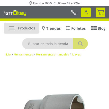
Ir
Envío a DOMICILIO en 48 a 72hr
al
Mi 
contenido
Productos
Tiendas
Folletos
Blog
Buscar
Inicio
Herramientas
Herramientas manuales
Llaves
Saltar
al
final
de
la
galería
de
imágenes