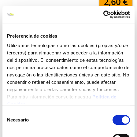
2,60 €
Añadir al carrito
Preferencia de cookies
Utilizamos tecnologías como las cookies (propias y/o de
terceros) para almacenar y/o acceder a la información
Click&Collect - Recogida gratis
Envío a domicilio:
en nuestras tiendas
5 días hábiles
del dispositivo. El consentimiento de estas tecnologías
nos permitirá procesar datos como el comportamiento de
navegación o las identificaciones únicas en este sitio. No
+ INFO
consentir o retirar el consentimiento, puede afectar
negativamente a ciertas características y funciones.
Para más información consulte nuestra
Política de
LOCALIZA TU TIENDA MÁS CERCANA
Cookies
.
Selección
Necesario
de
También te puede interesar
consentimiento