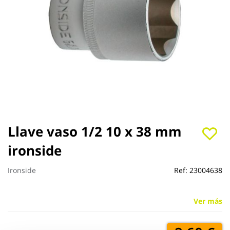
Saltar
Llave vaso 1/2 10 x 38 mm
al
ironside
comienzo
de
la
Ironside
Ref:
23004638
galería
de
imágenes
Ver más