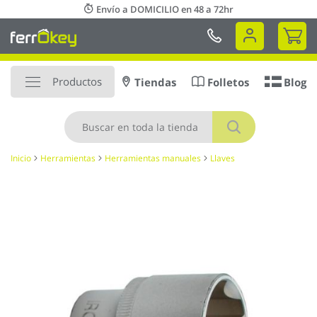
Ir
Envío a DOMICILIO en 48 a 72hr
al
Mi 
contenido
Productos
Tiendas
Folletos
Blog
Buscar
Inicio
Herramientas
Herramientas manuales
Llaves
Saltar
al
final
de
la
galería
de
imágenes