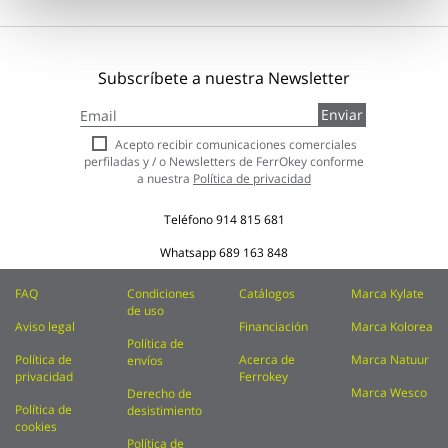
Subscríbete a nuestra Newsletter
Inscríbase
Enviar
a
nuestro
Acepto recibir comunicaciones comerciales
boletín
perfiladas y / o Newsletters de FerrOkey conforme
de
a nuestra
Política de privacidad
noticias:
Teléfono
914 815 681
Whatsapp
689 163 848
FAQ
Condiciones
Catálogos
Marca Kylate
de uso
Aviso legal
Financiación
Marca Kolorea
Política de
Política de
Acerca de
Marca Natuur
envíos
privacidad
Ferrokey
Marca Wesco
Derecho de
Política de
desistimiento
cookies
Política de