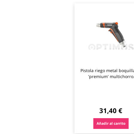
Pistola riego metal boquilla
'premium' multichorro
graduable gardena
31,40 €
Añadir al carrito