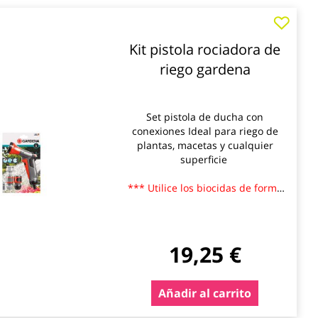
Kit pistola rociadora de
riego gardena
Set pistola de ducha con
conexiones Ideal para riego de
plantas, macetas y cualquier
superficie
*** Utilice los biocidas de forma
segura. Lea siempre la etiqueta y
la informacion sobre el biocida
antes de usarlo
19,25 €
Añadir al carrito