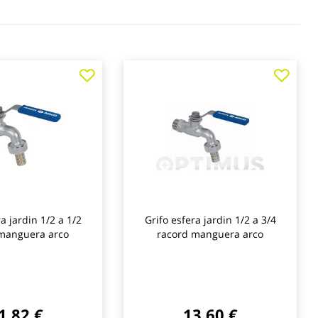
Agregar
Agre
a
a
los
los
favoritos
favo
ra jardin 1/2 a 1/2
Grifo esfera jardin 1/2 a 3/4
manguera arco
racord manguera arco
1,82 €
13,60 €