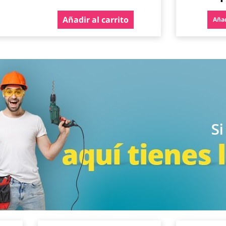
Añadir al carrito
Añad
Agregar
Agregar