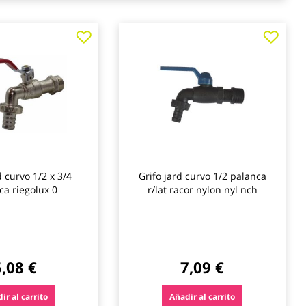
Agregar
Agre
a
a
los
los
favoritos
favo
d curvo 1/2 x 3/4
Grifo jard curvo 1/2 palanca
ca riegolux 0
r/lat racor nylon nyl nch
5,08 €
7,09 €
ir al carrito
Añadir al carrito