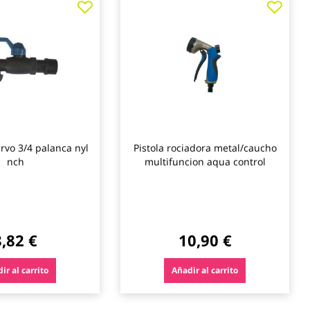
a
a
los
los
favoritos
favo
urvo 3/4 palanca nyl
Pistola rociadora metal/caucho
nch
multifuncion aqua control
8,82 €
10,90 €
ir al carrito
Añadir al carrito