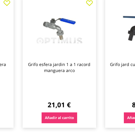
a
a
los
los
favoritos
favoritos
era
Grifo esfera jardin 1 a 1 racord
Grifo jard c
manguera arco
21,01 €
Añadir al carrito
Añad