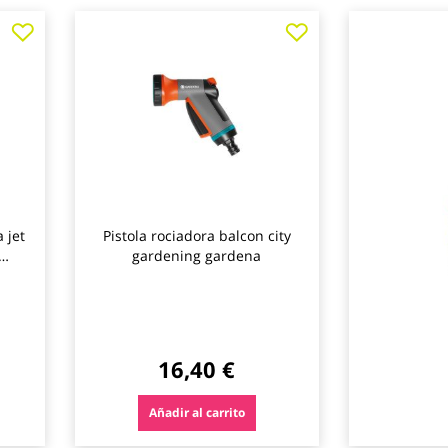
Agregar
Agregar
Agregar
a
a
a
los
los
los
favoritos
favoritos
favoritos
 jet
Pistola rociadora balcon city
gardening gardena
16,40 €
Añadir al carrito