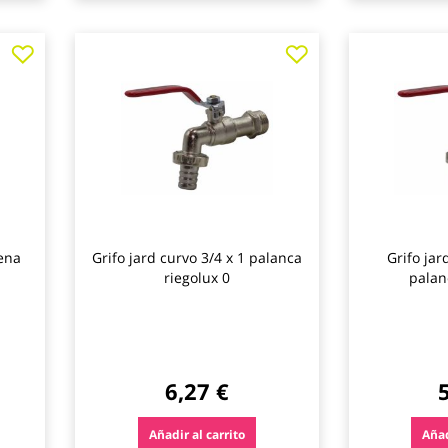
Agregar
Agregar
a
a
los
los
favoritos
favoritos
dena
Grifo jard curvo 3/4 x 1 palanca
Grifo jar
riegolux 0
palan
6,27 €
Añadir al carrito
Añad