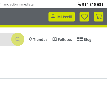
914 815 681
Financiación inmediata
Mi 
Mi Perfil
Buscar
Tiendas
Folletos
Blog