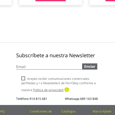
Subscríbete a nuestra Newsletter
Inscríbase
Enviar
a
nuestro
boletín
Acepto recibir comunicaciones comerciales
de
perfiladas y / o Newsletters de FerrOkey conforme a
noticias:
nuestra
Política de privacidad
Teléfono
914 815 681
Whatsapp
689 163 848
FAQ
Condiciones de
Catálogos
Marca Kylate