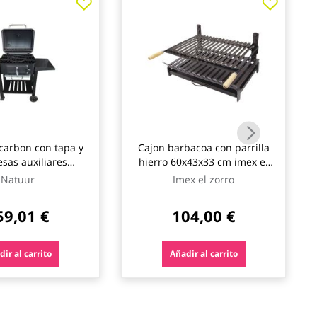
carbon con tapa y
Cajon barbacoa con parrilla
sas auxiliares
hierro 60x43x33 cm imex el
2x104cm natuur
zorro
Natuur
Imex el zorro
59,01 €
104,00 €
ir al carrito
Añadir al carrito