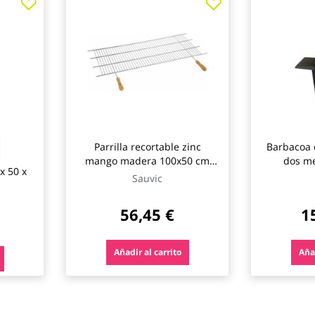
Parrilla recortable zinc
Barbacoa 
mango madera 100x50 cm
dos me
x 50 x
(corte 82-102 cm) sauvic
121,5x6
Sauvic
56,45 €
1
Añadir al carrito
Añad