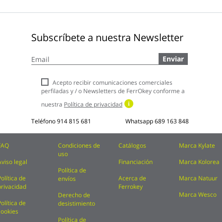
Subscríbete a nuestra Newsletter
Inscríbase
Enviar
a
nuestro
boletín
Acepto recibir comunicaciones comerciales
de
perfiladas y / o Newsletters de FerrOkey conforme a
noticias:
nuestra
Política de privacidad
Teléfono
914 815 681
Whatsapp
689 163 848
FAQ
Condiciones de
Catálogos
Marca Kylate
uso
Aviso legal
Financiación
Marca Kolorea
Política de
Política de
Acerca de
Marca Natuur
envíos
privacidad
Ferrokey
Marca Wesco
Derecho de
Política de
desistimiento
cookies
Política de