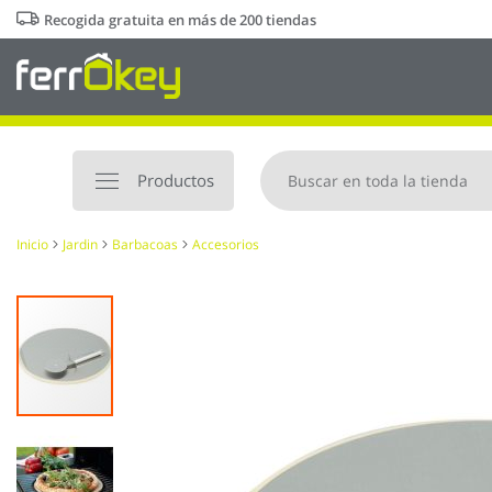
Ir
Recogida gratuita en más de 200 tiendas
al
contenido
Productos
Inicio
Jardin
Barbacoas
Accesorios
Saltar
al
final
de
la
galería
de
imágenes