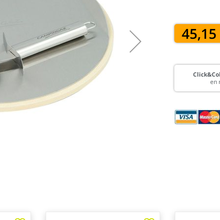
45,15
Click&Col
en 