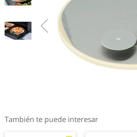
Saltar
al
También te puede interesar
comienzo
de
la