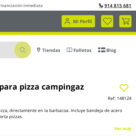
914 815 681
Financiación inmediata
Mi 
Mi Perfil
Buscar
Tiendas
Folletos
Blog
 para pizza campingaz
Ref:
148124
izza, directamente en la barbacoa. Incluye bandeja de acero
orta pizzas.
Ver más