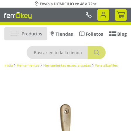
Ir
Envío a DOMICILIO en 48 a 72hr
al
Mi 
contenido
Productos
Tiendas
Folletos
Blog
Buscar
Inicio
Herramientas
Herramientas especializadas
Para albañiles
Saltar
al
final
de
la
galería
de
imágenes