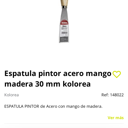
Saltar
Espatula pintor acero mango
al
madera 30 mm kolorea
comienzo
de
la
Kolorea
Ref:
148022
galería
de
ESPATULA PINTOR de Acero con mango de madera.
imágenes
Ver más