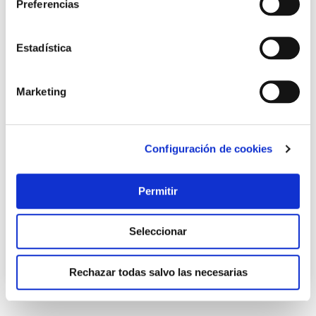
Preferencias
Estadística
Marketing
Configuración de cookies
PRECIO ESPECIAL
Pie parasol resina rellenable c/ruedas ø 33-50 mm
antracita import
Permitir
Import
- 18 %
36,51 €
Seleccionar
29,95 €
Rechazar todas salvo las necesarias
Añadir al carrito