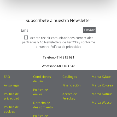
Subscríbete a nuestra Newsletter
Inscríbase
Enviar
a
nuestro
Acepto recibir comunicaciones comerciales
boletín
perfiladas y / o Newsletters de FerrOkey conforme
de
a nuestra
Política de privacidad
noticias:
Teléfono
914 815 681
Whatsapp
689 163 848
FAQ
Condiciones
Catálogos
Marca Kylate
de uso
Aviso legal
Financiación
Marca Kolorea
Política de
Política de
Acerca de
Marca Natuur
envíos
privacidad
Ferrokey
Marca Wesco
Derecho de
Política de
desistimiento
cookies
Política de