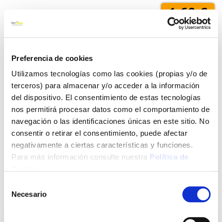
1,60 €
Añadir al carrito
Preferencia de cookies
Utilizamos tecnologías como las cookies (propias y/o de
terceros) para almacenar y/o acceder a la información
Click&Collect - Recogida gratis
Envío a domicilio:
del dispositivo. El consentimiento de estas tecnologías
en nuestras tiendas
5 días hábiles
nos permitirá procesar datos como el comportamiento de
navegación o las identificaciones únicas en este sitio. No
consentir o retirar el consentimiento, puede afectar
+ INFO
negativamente a ciertas características y funciones.
Para más información consulte nuestra
Política de
Cookies
.
LOCALIZA TU TIENDA MÁS CERCANA
Selección
Necesario
de
También te puede interesar
consentimiento