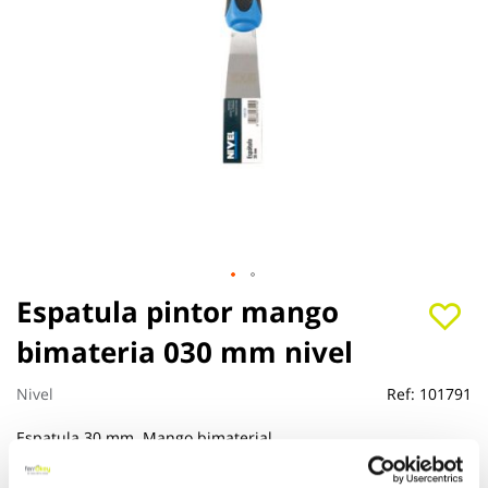
Saltar
Espatula pintor mango
al
bimateria 030 mm nivel
comienzo
de
la
Nivel
Ref:
101791
galería
de
Espatula 30 mm. Mango bimaterial.
imágenes
Ver más