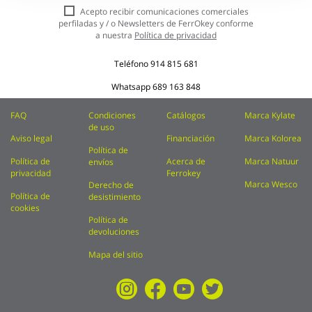
nuestro
Acepto recibir comunicaciones comerciales
boletín
perfiladas y / o Newsletters de FerrOkey conforme
de
a nuestra
Política de privacidad
noticias:
Teléfono
914 815 681
Whatsapp
689 163 848
FAQ
Condiciones
Catálogos
Marca Kylate
de uso
Aviso legal
Financiación
Marca Kolorea
Política de
Política de
Acerca de
Marca Natuur
envíos
privacidad
Ferrokey
Marca Wesco
Derecho de
Política de
desistimiento
cookies
Política de
devoluciones
Mapa del sitio