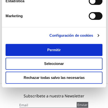
Estadística
Marketing
Adhesivo instantaneo pack activador 50 gr+200 ml nivel
Nivel
Configuración de cookies
7,15 €
Permitir
Añadir al carrito
Seleccionar
Rechazar todas salvo las necesarias
Subscríbete a nuestra Newsletter
Inscríbase
Enviar
a