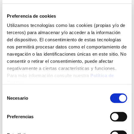
2,95 €
Preferencia de cookies
Utilizamos tecnologías como las cookies (propias y/o de
terceros) para almacenar y/o acceder a la información
Agotado
del dispositivo. El consentimiento de estas tecnologías
Introduce tu e-mail y te avisaremos si el artículo vuelve a
nos permitirá procesar datos como el comportamiento de
estar disponible.
navegación o las identificaciones únicas en este sitio. No
consentir o retirar el consentimiento, puede afectar
Avisarme
negativamente a ciertas características y funciones.
Para más información consulte nuestra
Política de
También te puede interesar
Cookies
.
Selección
Necesario
de
consentimiento
Preferencias