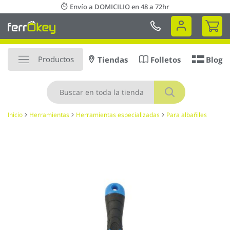
Ir
Envío a DOMICILIO en 48 a 72hr
al
Mi 
contenido
Productos
Tiendas
Folletos
Blog
Buscar
Inicio
Herramientas
Herramientas especializadas
Para albañiles
Saltar
al
final
de
la
galería
de
imágenes