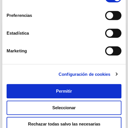
consentimiento
También te puede interesar
Preferencias
Estadística
Marketing
Configuración de cookies
TOP VENTAS
Permitir
Pie parasol resina rellenable c/ruedas ø 33-50 mm
antracita import
Seleccionar
Import
36,51 €
Rechazar todas salvo las necesarias