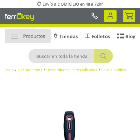
Ir
Envío a DOMICILIO en 48 a 72hr
al
Mi 
contenido
Productos
Tiendas
Folletos
Blog
Buscar
Inicio
Herramientas
Herramientas especializadas
Para albañiles
Saltar
al
final
de
la
galería
de
imágenes