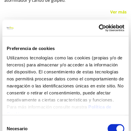
atornillador y cando de golpeo.
Ver más
7,95 €
Preferencia de cookies
Añadir al carrito
Utilizamos tecnologías como las cookies (propias y/o de
terceros) para almacenar y/o acceder a la información
del dispositivo. El consentimiento de estas tecnologías
nos permitirá procesar datos como el comportamiento de
Click&Collect - Recogida gratis
Envío a domicilio:
en nuestras tiendas
5 días hábiles
navegación o las identificaciones únicas en este sitio. No
consentir o retirar el consentimiento, puede afectar
negativamente a ciertas características y funciones.
+ INFO
Para más información consulte nuestra
Política de
Cookies
.
Selección
LOCALIZA TU TIENDA MÁS CERCANA
Necesario
de