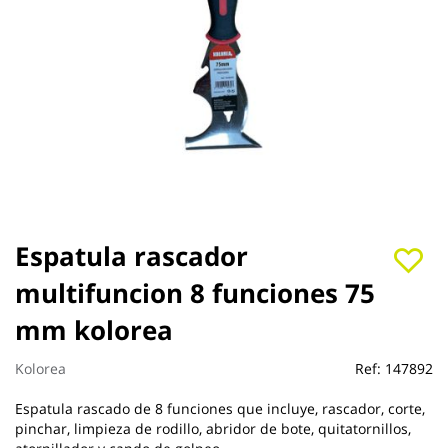
Saltar
Espatula rascador
al
multifuncion 8 funciones 75
comienzo
de
mm kolorea
la
galería
de
Kolorea
Ref:
147892
imágenes
Espatula rascado de 8 funciones que incluye, rascador, corte,
pinchar, limpieza de rodillo, abridor de bote, quitatornillos,