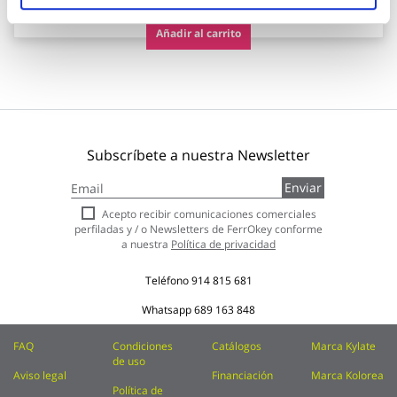
Añadir al carrito
Subscríbete a nuestra Newsletter
Inscríbase
Enviar
a
nuestro
Acepto recibir comunicaciones comerciales
boletín
perfiladas y / o Newsletters de FerrOkey conforme
de
a nuestra
Política de privacidad
noticias:
Teléfono
914 815 681
Whatsapp
689 163 848
FAQ
Condiciones
Catálogos
Marca Kylate
de uso
Aviso legal
Financiación
Marca Kolorea
Política de