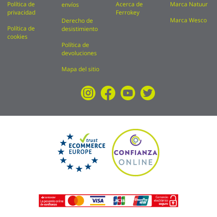
Política de
Acerca de
Marca Natuur
envíos
privacidad
Ferrokey
Marca Wesco
Derecho de
Política de
desistimiento
cookies
Política de
devoluciones
Mapa del sitio