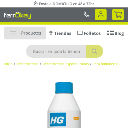
Ir
Envío a DOMICILIO en 48 a 72hr
al
Mi 
contenido
Productos
Tiendas
Folletos
Blog
Buscar
Inicio
Herramientas
Herramientas especializadas
Para fontaneros
Saltar
al
final
de
la
galería
de
imágenes