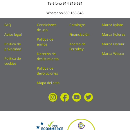
Teléfono
914 815 681
Whatsapp
689 163 848
FAQ
Condiciones
Catálogos
Marca Kylate
de uso
Aviso legal
Financiación
Marca Kolorea
Política de
Política de
Acerca de
Marca Natuur
envíos
privacidad
Ferrokey
Marca Wesco
Derecho de
Política de
desistimiento
cookies
Política de
devoluciones
Mapa del sitio