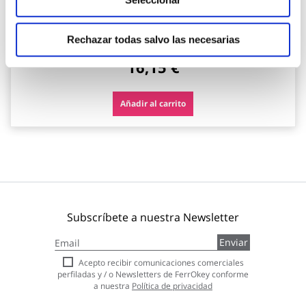
Cortatubos prof. 3 - 30 mm p/cobre, aluminio y met con 2
cuchillas de 19 x 5 mm ironside
Ironside
Rechazar todas salvo las necesarias
16,15 €
Añadir al carrito
Subscríbete a nuestra Newsletter
Inscríbase
Enviar
a
nuestro
Acepto recibir comunicaciones comerciales
boletín
perfiladas y / o Newsletters de FerrOkey conforme
de
a nuestra
Política de privacidad
noticias: