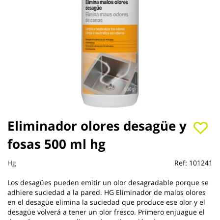
Saltar
Eliminador olores desagüe y
al
fosas 500 ml hg
comienzo
de
la
Hg
Ref:
101241
galería
de
Los desagües pueden emitir un olor desagradable porque se
imágenes
adhiere suciedad a la pared. HG Eliminador de malos olores
en el desagüe elimina la suciedad que produce ese olor y el
desagüe volverá a tener un olor fresco. Primero enjuague el