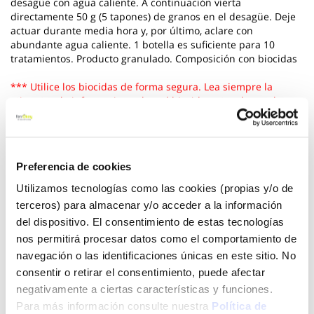
desagüe con agua caliente. A continuación vierta
directamente 50 g (5 tapones) de granos en el desagüe. Deje
actuar durante media hora y, por último, aclare con
abundante agua caliente. 1 botella es suficiente para 10
tratamientos. Producto granulado. Composición con biocidas
*** Utilice los biocidas de forma segura. Lea siempre la
etiqueta y la informacion sobre el biocida antes de usarlo
Ver más
5,94 €
Preferencia de cookies
Utilizamos tecnologías como las cookies (propias y/o de
terceros) para almacenar y/o acceder a la información
Añadir al carrito
del dispositivo. El consentimiento de estas tecnologías
nos permitirá procesar datos como el comportamiento de
navegación o las identificaciones únicas en este sitio. No
consentir o retirar el consentimiento, puede afectar
negativamente a ciertas características y funciones.
Click&Collect - Recogida gratis
Envío a domicilio:
en nuestras tiendas
5 días hábiles
Para más información consulte nuestra
Política de