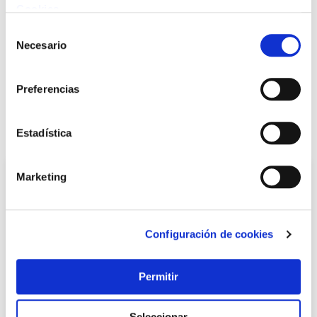
Cookies
.
Selección
+ INFO
Necesario
de
consentimiento
LOCALIZA TU TIENDA MÁS CERCANA
Preferencias
Estadística
También te puede interesar
Marketing
Configuración de cookies
Permitir
Seleccionar