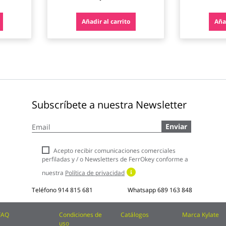
Añadir al carrito
Añad
Subscríbete a nuestra Newsletter
Inscríbase
Enviar
a
nuestro
boletín
Acepto recibir comunicaciones comerciales
de
perfiladas y / o Newsletters de FerrOkey conforme a
noticias:
nuestra
Política de privacidad
Teléfono
914 815 681
Whatsapp
689 163 848
FAQ
Condiciones de
Catálogos
Marca Kylate
uso