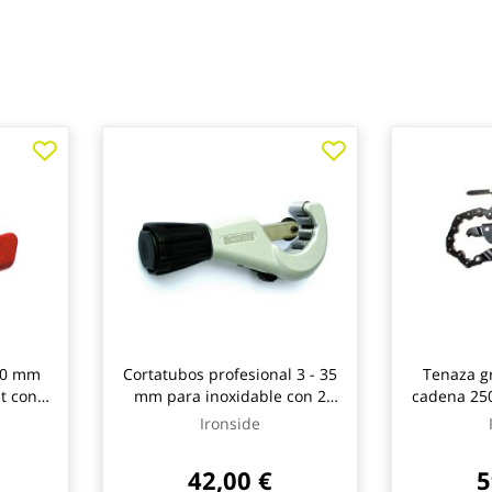
 30 mm
Cortatubos profesional 3 - 35
Tenaza gr
t con 2
mm para inoxidable con 2
cadena 250
5 mm
cuchillas de 19 x 5 mm
mm
Ironside
ironside
42,00 €
5