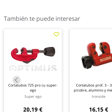
galería
de
imágenes
También te puede interesar
Cortatubos 725 pro cu super-
Cortatubos prof. 3 -
ego
p/cobre, aluminio y me
cuchillas de 19 x 
Super ego
Ironside
ironside
20,19 €
16,15 €