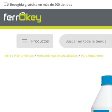
Ir
Recogida gratuita en más de 200 tiendas
al
contenido
Productos
Inicio
Herramientas
Herramientas especializadas
Para fontaneros
Saltar
al
final
de
la
galería
de
imágenes