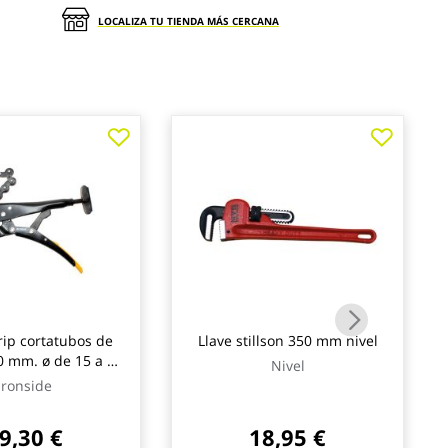
LOCALIZA TU TIENDA MÁS CERCANA
ip cortatubos de
Llave stillson 350 mm nivel
 mm. ø de 15 a 75
Nivel
. ironside
Ironside
9,30 €
18,95 €