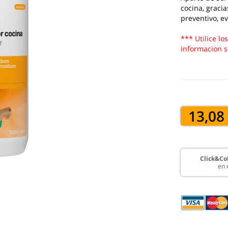
cocina, graci
preventivo, e
*** Utilice lo
informacion s
13,08
Click&Col
en 