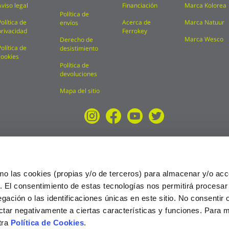
Aviso legal
Financiación
Marca Kolorea
Política de
Política de
Acerca de
Marca Natuur
envíos
privacidad
Ferrokey
Marca Wesco
Derecho de
Política de
desistimiento
cookies
Política de
devoluciones
Mapa del sitio
mo las cookies (propias y/o de terceros) para almacenar y/o acc
o. El consentimiento de estas tecnologías nos permitirá procesa
ción o las identificaciones únicas en este sitio. No consentir o 
ctar negativamente a ciertas características y funciones. Para 
tra
Política de Cookies
.