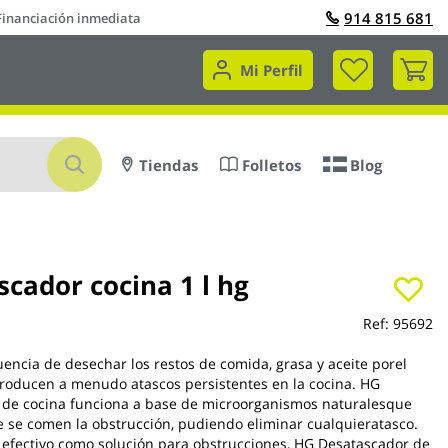
914 815 681
Financiación inmediata
Mi 
Mi Perfil
Buscar
Tiendas
Folletos
Blog
cador cocina 1 l hg
Ref:
95692
ncia de desechar los restos de comida, grasa y aceite porel
roducen a menudo atascos persistentes en la cocina. HG
 de cocina funciona a base de microorganismos naturalesque
 se comen la obstrucción, pudiendo eliminar cualquieratasco.
 efectivo como solución para obstrucciones, HG Desatascador de