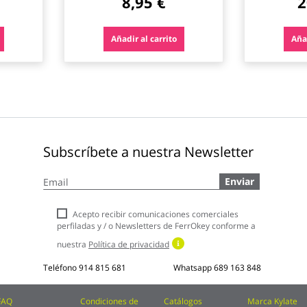
8,95 €
2
Añadir al carrito
Añad
Subscríbete a nuestra Newsletter
Inscríbase
Enviar
a
nuestro
boletín
Acepto recibir comunicaciones comerciales
de
perfiladas y / o Newsletters de FerrOkey conforme a
noticias:
nuestra
Política de privacidad
Teléfono
914 815 681
Whatsapp
689 163 848
FAQ
Condiciones de
Catálogos
Marca Kylate