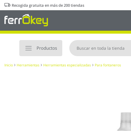
Ir
Recogida gratuita en más de 200 tiendas
al
contenido
Productos
Inicio
Herramientas
Herramientas especializadas
Para fontaneros
Saltar
al
final
de
la
galería
de
imágenes