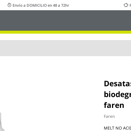
Envío a DOMICILIO en 48 a 72hr
Desata
biodegr
faren
Faren
MELT NO ACID