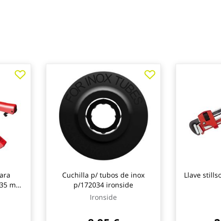
para
Cuchilla p/ tubos de inox
Llave still
ø 35 mm
p/172034 ironside
ronside
Ironside