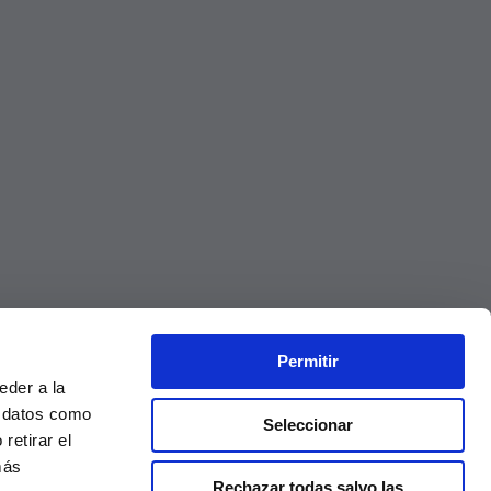
Permitir
eder a la
r datos como
Seleccionar
retirar el
más
Rechazar todas salvo las