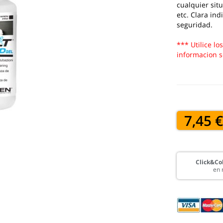
cualquier sit
etc. Clara in
seguridad.
*** Utilice lo
informacion s
7,45 
Click&Col
en 