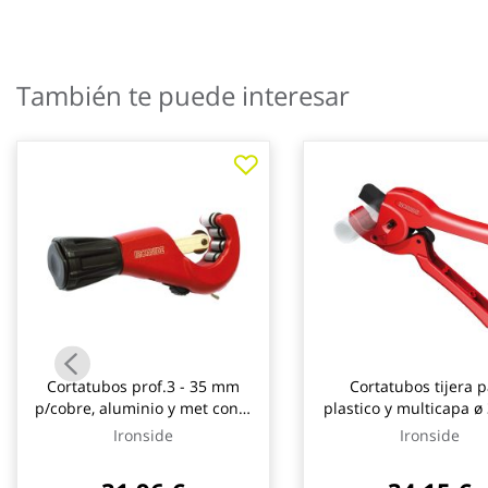
galería
de
imágenes
También te puede interesar
Cortatubos prof.3 - 35 mm
Cortatubos tijera 
p/cobre, aluminio y met con 2
plastico y multicapa 
cuchillas de 19 x 5 mm
(1.3/8 ) profesional i
Ironside
Ironside
ironside