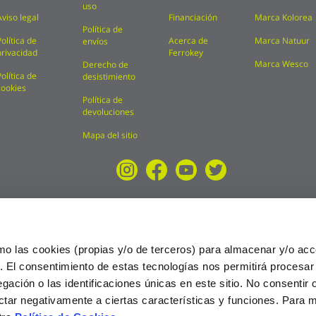
uso
Aviso legal
Financiación
Marca Kolorea
Política de
Política de
Acerca de
Marca Natuur
envíos
privacidad
Ferrokey
Marca Wesco
Derecho de
Política de
desistimiento
cookies
Política de
devoluciones
Mapa del sitio
mo las cookies (propias y/o de terceros) para almacenar y/o acc
o. El consentimiento de estas tecnologías nos permitirá procesa
ción o las identificaciones únicas en este sitio. No consentir o 
ctar negativamente a ciertas características y funciones. Para 