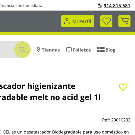
914 815 681
Financiación inmediata
Mi 
Mi Perfil
Buscar
Tiendas
Folletos
Blog
scador higienizante
adable melt no acid gel 1l
Ref:
23010232
 GEL es un desatascador Biodegradable para uso doméstico en