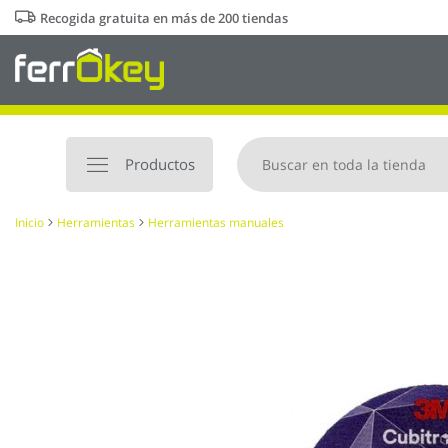
Ir
Recogida gratuita en más de 200 tiendas
al
contenido
Productos
Inicio
Herramientas
Herramientas manuales
Saltar
al
final
de
la
galería
de
imágenes