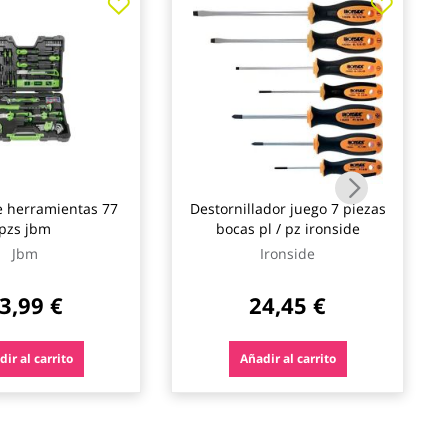
e herramientas 77
Destornillador juego 7 piezas
pzs jbm
bocas pl / pz ironside
Jbm
Ironside
3,99 €
24,45 €
ir al carrito
Añadir al carrito