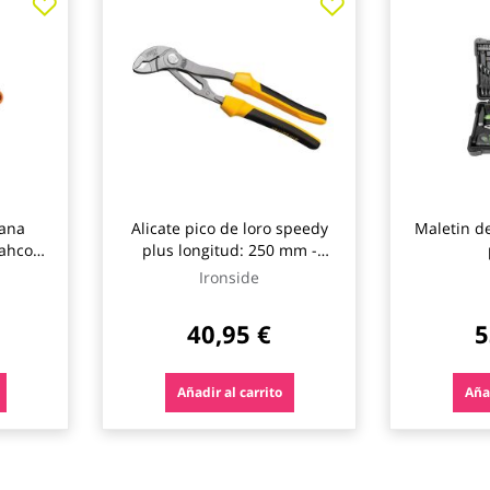
lana
Alicate pico de loro speedy
Maletin d
hcofit
plus longitud: 250 mm -
capacidad: 50 mm ironside
Ironside
40,95 €
5
Añadir al carrito
Añad