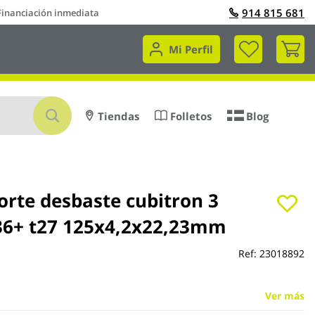
914 815 681
Financiación inmediata
Mi 
Mi Perfil
Buscar
Tiendas
Folletos
Blog
orte desbaste cubitron 3
36+ t27 125x4,2x22,23mm
Ref:
23018892
Ver más