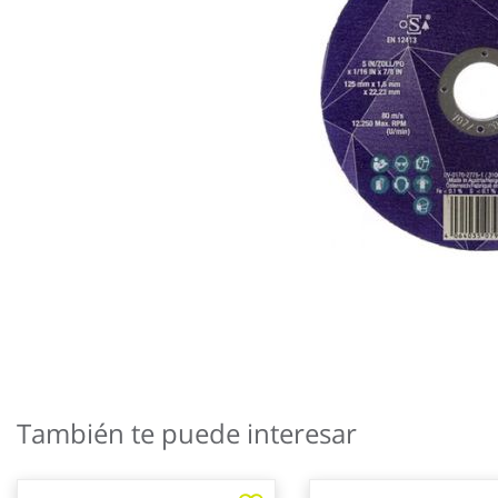
Saltar
al
También te puede interesar
comienzo
de
la