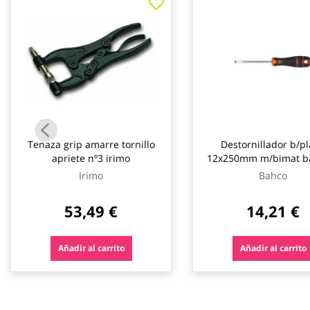
galería
de
imágenes
Tenaza grip amarre tornillo
Destornillador b/p
apriete nº3 irimo
12x250mm m/bimat ba
bahco
Irimo
Bahco
53,49 €
14,21 €
Añadir al carrito
Añadir al carrito