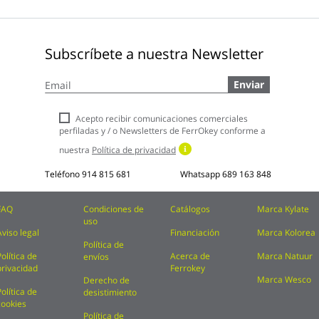
Subscríbete a nuestra Newsletter
Inscríbase
Enviar
a
nuestro
boletín
Acepto recibir comunicaciones comerciales
de
perfiladas y / o Newsletters de FerrOkey conforme a
noticias:
nuestra
Política de privacidad
Teléfono
914 815 681
Whatsapp
689 163 848
FAQ
Condiciones de
Catálogos
Marca Kylate
uso
Aviso legal
Financiación
Marca Kolorea
Política de
Política de
Acerca de
Marca Natuur
envíos
privacidad
Ferrokey
Marca Wesco
Derecho de
Política de
desistimiento
cookies
Política de