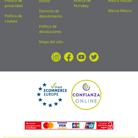
Política de
Acerca de
Marca Natuur
envíos
privacidad
Ferrokey
Marca Wesco
Derecho de
Política de
desistimiento
cookies
Política de
devoluciones
Mapa del sitio