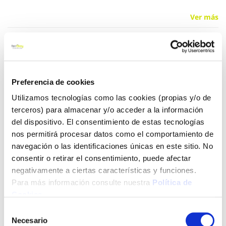
Ver más
31,40 €
Preferencia de cookies
Añadir al carrito
Utilizamos tecnologías como las cookies (propias y/o de
terceros) para almacenar y/o acceder a la información
del dispositivo. El consentimiento de estas tecnologías
Click&Collect - Recogida gratis
Envío a domicilio:
nos permitirá procesar datos como el comportamiento de
en nuestras tiendas
5 días hábiles
navegación o las identificaciones únicas en este sitio. No
consentir o retirar el consentimiento, puede afectar
negativamente a ciertas características y funciones.
+ INFO
Para más información consulte nuestra
Política de
Cookies
.
Selección
LOCALIZA TU TIENDA MÁS CERCANA
Necesario
de