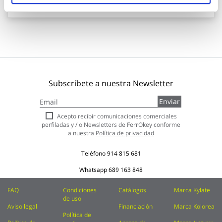
Añadir al carrito
Subscríbete a nuestra Newsletter
Inscríbase
Enviar
a
nuestro
Acepto recibir comunicaciones comerciales
boletín
perfiladas y / o Newsletters de FerrOkey conforme
de
a nuestra
Política de privacidad
noticias:
Teléfono
914 815 681
Whatsapp
689 163 848
FAQ
Condiciones
Catálogos
Marca Kylate
de uso
Aviso legal
Financiación
Marca Kolorea
Política de