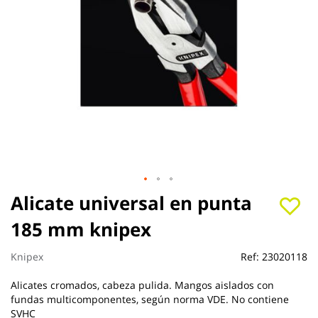
Saltar
Alicate universal en punta
al
185 mm knipex
comienzo
de
la
Knipex
Ref:
23020118
galería
de
Alicates cromados, cabeza pulida. Mangos aislados con
imágenes
fundas multicomponentes, según norma VDE. No contiene
SVHC