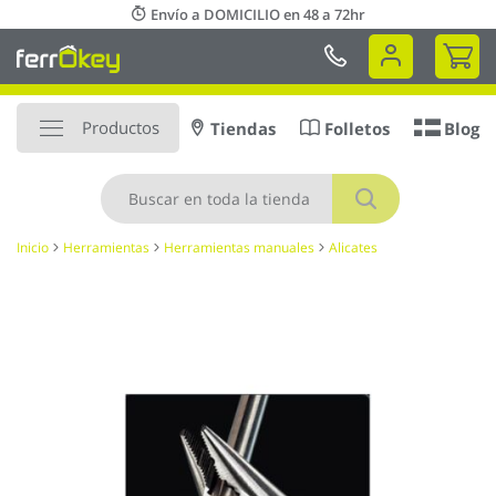
Ir
Envío a DOMICILIO en 48 a 72hr
al
Mi 
contenido
Productos
Tiendas
Folletos
Blog
Buscar
Inicio
Herramientas
Herramientas manuales
Alicates
Saltar
al
final
de
la
galería
de
imágenes