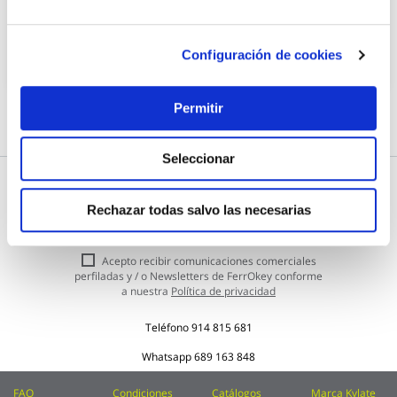
14,96 €
Añadir al carrito
Configuración de cookies
Permitir
Seleccionar
Subscríbete a nuestra Newsletter
Rechazar todas salvo las necesarias
Inscríbase
Enviar
a
nuestro
Acepto recibir comunicaciones comerciales
boletín
perfiladas y / o Newsletters de FerrOkey conforme
de
a nuestra
Política de privacidad
noticias:
Teléfono
914 815 681
Whatsapp
689 163 848
FAQ
Condiciones
Catálogos
Marca Kylate