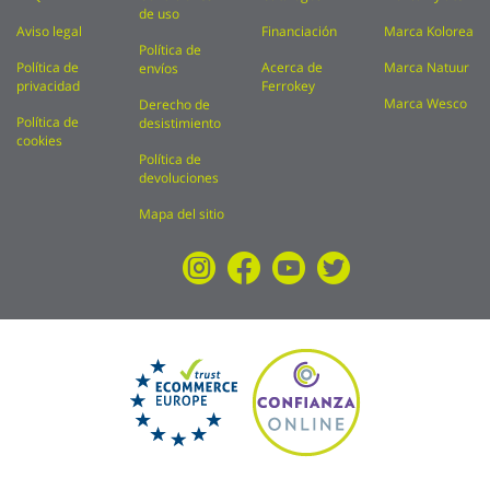
de uso
Aviso legal
Financiación
Marca Kolorea
Política de
Política de
Acerca de
Marca Natuur
envíos
privacidad
Ferrokey
Marca Wesco
Derecho de
Política de
desistimiento
cookies
Política de
devoluciones
Mapa del sitio