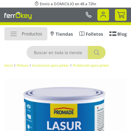
Ir
Envío a DOMICILIO en 48 a 72hr
al
Mi 
contenido
Productos
Tiendas
Folletos
Blog
Buscar
Inicio
Pintura
Accesorios para pintar
Protección para pintar
Saltar
al
final
de
la
galería
de
imágenes