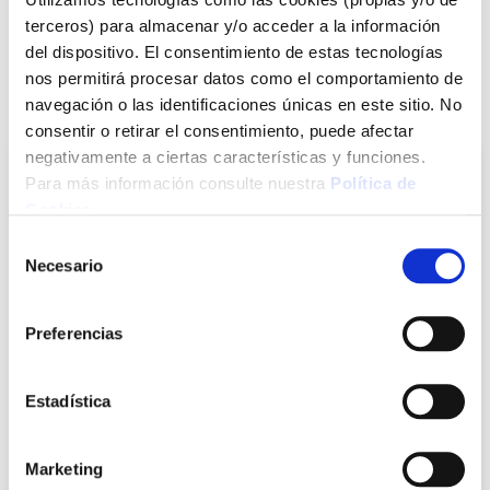
Cinta pintor lisa 60 grados. . Respeta la pintura.
terceros) para almacenar y/o acceder a la información
Ver más
del dispositivo. El consentimiento de estas tecnologías
nos permitirá procesar datos como el comportamiento de
navegación o las identificaciones únicas en este sitio. No
También te puede interesar
consentir o retirar el consentimiento, puede afectar
negativamente a ciertas características y funciones.
Para más información consulte nuestra
Política de
Cookies
.
Selección
Necesario
de
consentimiento
Preferencias
Cinta de pintor 201e resiste 80ºc 12 uds 50 m x 18 mm
Estadística
3m
3m
Marketing