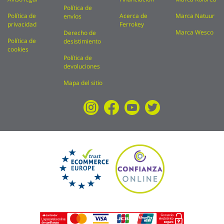
Política de
Política de
Acerca de
Marca Natuur
envíos
privacidad
Ferrokey
Marca Wesco
Derecho de
Política de
desistimiento
cookies
Política de
devoluciones
Mapa del sitio