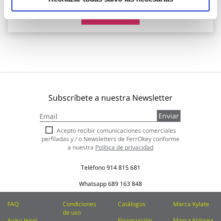
Añadir al carrito
Subscríbete a nuestra Newsletter
Inscríbase
Enviar
a
nuestro
Acepto recibir comunicaciones comerciales
boletín
perfiladas y / o Newsletters de FerrOkey conforme
de
a nuestra
Política de privacidad
noticias:
Teléfono
914 815 681
Whatsapp
689 163 848
FAQ
Condiciones
Catálogos
Marca Kylate
de uso
Aviso legal
Financiación
Marca Kolorea