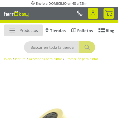
Ir
Envío a DOMICILIO en 48 a 72hr
al
Mi 
contenido
Productos
Tiendas
Folletos
Blog
Buscar
Inicio
Pintura
Accesorios para pintar
Protección para pintar
Saltar
al
final
de
la
galería
de
imágenes