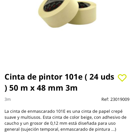
Saltar
Cinta de pintor 101e ( 24 uds
al
) 50 m x 48 mm 3m
comienzo
de
la
3m
Ref:
23019009
galería
de
La cinta de enmascarado 101E es una cinta de papel crepé
imágenes
suave y multiusos. Esta cinta de color beige, con adhesivo de
caucho y un grosor de 0,12 mm está diseñada para uso
general (sujeción temporal, enmascarado de pintura ...)