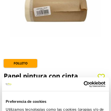
Saltar
FOLLETO
al
comienzo
Papel pintura con cinta
de
la
krepp movacen
galería
de
crepypel01520c
imágenes
Preferencia de cookies
Movacen
Ref:
CF-126173
Utilizamos tecnologías como las cookies (propias y/o de