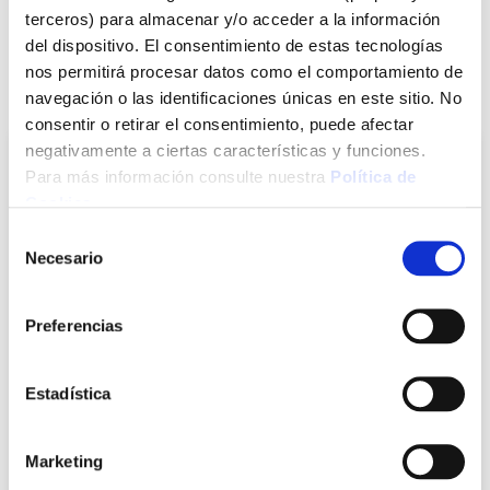
terceros) para almacenar y/o acceder a la información
Ver más
del dispositivo. El consentimiento de estas tecnologías
nos permitirá procesar datos como el comportamiento de
También te puede interesar
navegación o las identificaciones únicas en este sitio. No
consentir o retirar el consentimiento, puede afectar
negativamente a ciertas características y funciones.
Para más información consulte nuestra
Política de
Cookies
.
Selección
Necesario
de
consentimiento
Preferencias
Cinta de pintor 201e resiste 80ºc 12 uds 50 m x 18 mm
Estadística
3m
3m
Marketing
14,96 €