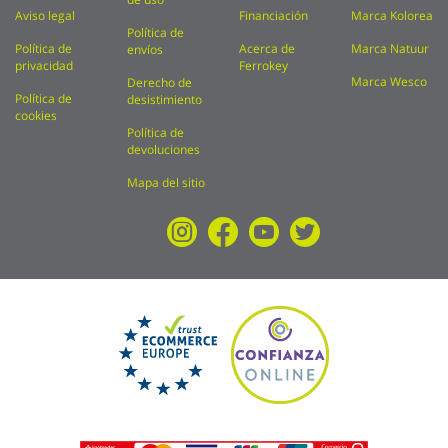
Aviso legal
Financiación
Marca Kolorea
Política de
Política de
Acerca de
Marca Natuur
envíos
privacidad
Ferrokey
Marca Wesco
Derecho de
Política de
desistimiento
cookies
Política de
devoluciones
Mapa del sitio