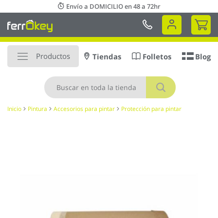
Ir
Envío a DOMICILIO en 48 a 72hr
al
Mi 
contenido
Productos
Tiendas
Folletos
Blog
Buscar
Inicio
Pintura
Accesorios para pintar
Protección para pintar
Saltar
al
final
de
la
galería
de
imágenes