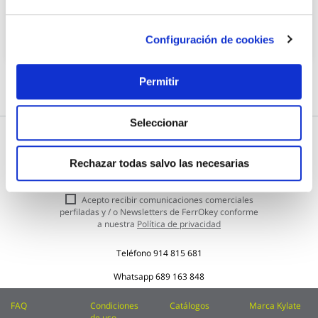
Añadir al carrito
Configuración de cookies
Permitir
Seleccionar
Subscríbete a nuestra Newsletter
Rechazar todas salvo las necesarias
Inscríbase
Enviar
a
nuestro
Acepto recibir comunicaciones comerciales
boletín
perfiladas y / o Newsletters de FerrOkey conforme
de
a nuestra
Política de privacidad
noticias:
Teléfono
914 815 681
Whatsapp
689 163 848
FAQ
Condiciones
Catálogos
Marca Kylate
de uso