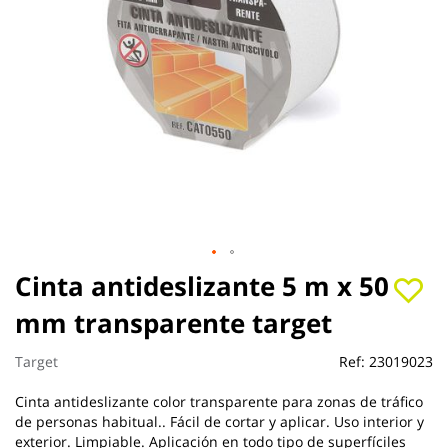
Saltar
Cinta antideslizante 5 m x 50
al
mm transparente target
comienzo
de
la
Target
Ref:
23019023
galería
de
Cinta antideslizante color transparente para zonas de tráfico
imágenes
de personas habitual.. Fácil de cortar y aplicar. Uso interior y
exterior. Limpiable. Aplicación en todo tipo de superfíciles