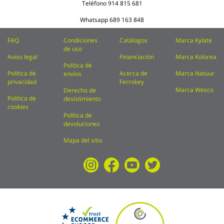
Teléfono
914 815 681
Whatsapp
689 163 848
FAQ
Condiciones
Catálogos
Marca Kylate
de uso
Aviso legal
Financiación
Marca Kolorea
Política de
Política de
Acerca de
Marca Natuur
envíos
privacidad
Ferrokey
Marca Wesco
Derecho de
Política de
desistimiento
cookies
Política de
devoluciones
Mapa del sitio