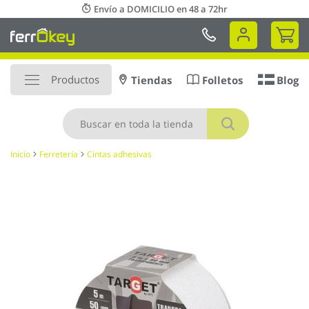
Ir
Envío a DOMICILIO en 48 a 72hr
al
Mi 
contenido
Productos
Tiendas
Folletos
Blog
Buscar
Inicio
Ferretería
Cintas adhesivas
Saltar
al
final
de
la
galería
de
imágenes