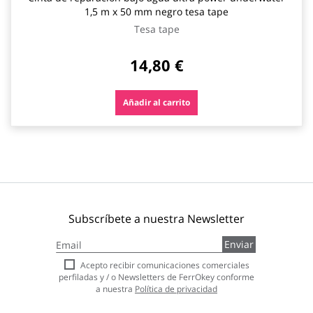
1,5 m x 50 mm negro tesa tape
Tesa tape
14,80 €
Añadir al carrito
Subscríbete a nuestra Newsletter
Inscríbase
Enviar
a
nuestro
Acepto recibir comunicaciones comerciales
boletín
perfiladas y / o Newsletters de FerrOkey conforme
de
a nuestra
Política de privacidad
noticias: