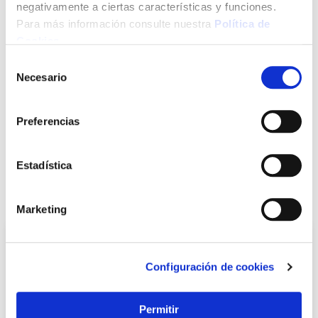
negativamente a ciertas características y funciones.
Para más información consulte nuestra
Política de
Cookies
.
Click&Collect - Recogida gratis
Envío a domicilio:
Selección
en nuestras tiendas
5 días hábiles
Necesario
de
consentimiento
+ INFO
Preferencias
Estadística
LOCALIZA TU TIENDA MÁS CERCANA
También te puede interesar
Marketing
Configuración de cookies
Permitir