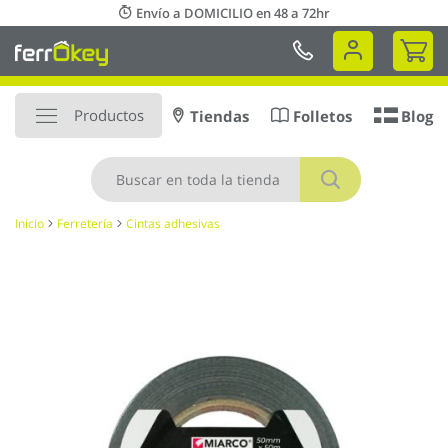
Ir
Envío a DOMICILIO en 48 a 72hr
al
Mi 
contenido
Productos
Tiendas
Folletos
Blog
Buscar
Inicio
Ferretería
Cintas adhesivas
Saltar
al
final
de
la
galería
de
imágenes