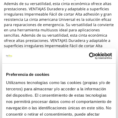
Además de su versatilidad, esta cinta económica ofrece altas
prestaciones. VENTAJAS Duradera y adaptable a superficies
irregulares Impermeable Fácil de cortar Alta adhesión y gran
resistencia La cinta americana Universal es la solución eficaz
para reparaciones de emergencia. Su versatilidad la convierte
en una herramienta multiusos ideal para aplicaciones
sencillas. Además de su versatilidad, esta cinta económica
ofrece altas prestaciones. VENTAJAS Duradera y adaptable a
superficies irregulares Impermeable Fácil de cortar Alta
adhesión y gran resistencia
*** Utilice los biocidas de forma segura. Lea siempre la
etiqueta y la informacion sobre el biocida antes de usarlo
Preferencia de cookies
Ver más
Utilizamos tecnologías como las cookies (propias y/o de
terceros) para almacenar y/o acceder a la información
10,60 €
del dispositivo. El consentimiento de estas tecnologías
nos permitirá procesar datos como el comportamiento de
navegación o las identificaciones únicas en este sitio. No
Añadir al carrito
consentir o retirar el consentimiento, puede afectar