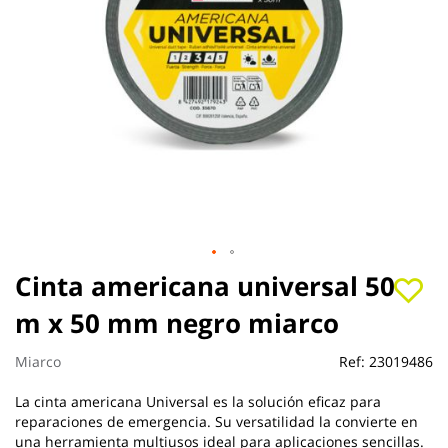
Saltar
Cinta americana universal 50
al
m x 50 mm negro miarco
comienzo
de
la
Miarco
Ref:
23019486
galería
de
La cinta americana Universal es la solución eficaz para
imágenes
reparaciones de emergencia. Su versatilidad la convierte en
una herramienta multiusos ideal para aplicaciones sencillas.