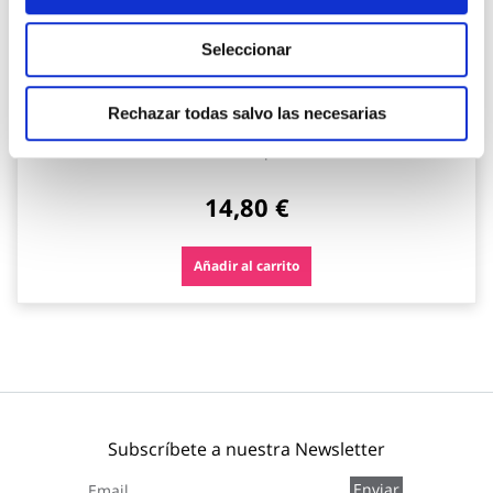
Seleccionar
Cinta de reparacion bajo agua ultra power underwater
Rechazar todas salvo las necesarias
1,5 m x 50 mm negro tesa tape
Tesa tape
14,80 €
Añadir al carrito
Subscríbete a nuestra Newsletter
Inscríbase
Enviar