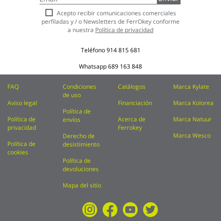
a
nuestro
Acepto recibir comunicaciones comerciales
boletín
perfiladas y / o Newsletters de FerrOkey conforme
de
a nuestra
Política de privacidad
noticias:
Teléfono
914 815 681
Whatsapp
689 163 848
FAQ
Condiciones
Catálogos
Marca Kylate
de uso
Aviso legal
Financiación
Marca Kolorea
Política de
Política de
Acerca de
Marca Natuur
envíos
privacidad
Ferrokey
Marca Wesco
Derecho de
Política de
desistimiento
cookies
Política de
devoluciones
Mapa del sitio