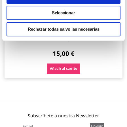
Seleccionar
Cinta de reparacion bajo agua ultra power underwater
Rechazar todas salvo las necesarias
1,5 m x 50 mm negro tesa tape
Tesa tape
15,00 €
Añadir al carrito
Subscríbete a nuestra Newsletter
Inscríbase
Enviar