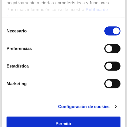
negativamente a ciertas características y funciones.
Para más información consulte nuestra
Política de
Cookies
.
Click&Collect - Recogida gratis
Envío a domicilio:
Selección
en nuestras tiendas
5 días hábiles
Necesario
de
consentimiento
+ INFO
Preferencias
Estadística
LOCALIZA TU TIENDA MÁS CERCANA
También te puede interesar
Marketing
Configuración de cookies
Permitir