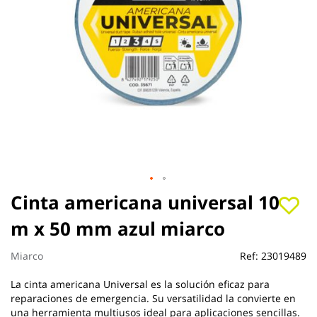
Saltar
Cinta americana universal 10
al
m x 50 mm azul miarco
comienzo
de
la
Miarco
Ref:
23019489
galería
de
La cinta americana Universal es la solución eficaz para
imágenes
reparaciones de emergencia. Su versatilidad la convierte en
una herramienta multiusos ideal para aplicaciones sencillas.