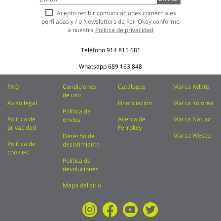
a
nuestro
Acepto recibir comunicaciones comerciales
boletín
perfiladas y / o Newsletters de FerrOkey conforme
de
a nuestra
Política de privacidad
noticias:
Teléfono
914 815 681
Whatsapp
689 163 848
FAQ
Condiciones
Catálogos
Marca Kylate
de uso
Aviso legal
Financiación
Marca Kolorea
Política de
Política de
Acerca de
Marca Natuur
envíos
privacidad
Ferrokey
Marca Wesco
Derecho de
Política de
desistimiento
cookies
Política de
devoluciones
Mapa del sitio