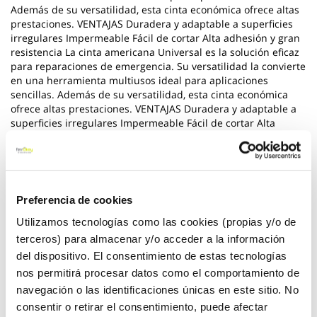
Además de su versatilidad, esta cinta económica ofrece altas
prestaciones. VENTAJAS Duradera y adaptable a superficies
irregulares Impermeable Fácil de cortar Alta adhesión y gran
resistencia La cinta americana Universal es la solución eficaz
para reparaciones de emergencia. Su versatilidad la convierte
en una herramienta multiusos ideal para aplicaciones
sencillas. Además de su versatilidad, esta cinta económica
ofrece altas prestaciones. VENTAJAS Duradera y adaptable a
superficies irregulares Impermeable Fácil de cortar Alta
adhesión y gran resistencia
*** Utilice los biocidas de forma segura. Lea siempre la
etiqueta y la informacion sobre el biocida antes de usarlo
Preferencia de cookies
Ver más
Utilizamos tecnologías como las cookies (propias y/o de
terceros) para almacenar y/o acceder a la información
2,75 €
del dispositivo. El consentimiento de estas tecnologías
nos permitirá procesar datos como el comportamiento de
navegación o las identificaciones únicas en este sitio. No
Añadir al carrito
consentir o retirar el consentimiento, puede afectar