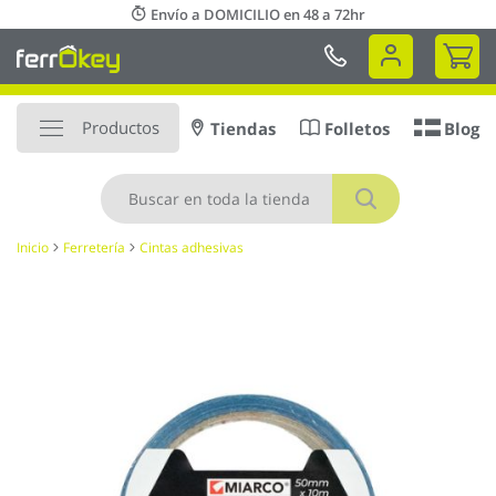
Ir
Envío a DOMICILIO en 48 a 72hr
al
Mi 
contenido
Productos
Tiendas
Folletos
Blog
Buscar
Inicio
Ferretería
Cintas adhesivas
Saltar
al
final
de
la
galería
de
imágenes