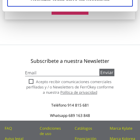
Añadir al carrito
Subscríbete a nuestra Newsletter
Inscríbase
Enviar
a
nuestro
Acepto recibir comunicaciones comerciales
boletín
perfiladas y / o Newsletters de FerrOkey conforme
de
a nuestra
Política de privacidad
noticias:
Teléfono
914 815 681
Whatsapp
689 163 848
FAQ
Condiciones
Catálogos
Marca Kylate
de uso
Aviso legal
Financiación
Marca Kolorea