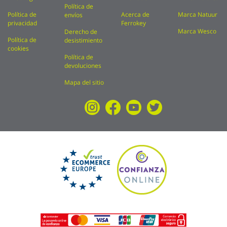
Política de
Política de
Acerca de
Marca Natuur
envíos
privacidad
Ferrokey
Marca Wesco
Derecho de
Política de
desistimiento
cookies
Política de
devoluciones
Mapa del sitio