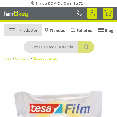
Ir
Envío a DOMICILIO en 48 a 72hr
al
Mi 
contenido
Productos
Tiendas
Folletos
Blog
Buscar
Inicio
Ferretería
Cintas adhesivas
Saltar
al
final
de
la
galería
de
imágenes