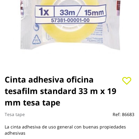
Saltar
Cinta adhesiva oficina
al
tesafilm standard 33 m x 19
comienzo
de
mm tesa tape
la
galería
de
Tesa tape
Ref:
86683
imágenes
La cinta adhesiva de uso general con buenas propiedades
adhesivas