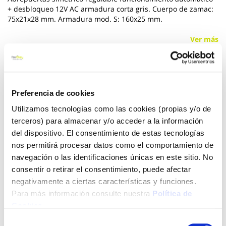
+ desbloqueo 12V AC armadura corta gris. Cuerpo de zamac:
75x21x28 mm. Armadura mod. S: 160x25 mm.
Ver más
15,05 €
Preferencia de cookies
Añadir al carrito
Utilizamos tecnologías como las cookies (propias y/o de
terceros) para almacenar y/o acceder a la información
del dispositivo. El consentimiento de estas tecnologías
nos permitirá procesar datos como el comportamiento de
Click&Collect - Recogida gratis
Envío a domicilio:
navegación o las identificaciones únicas en este sitio. No
en nuestras tiendas
5 días hábiles
consentir o retirar el consentimiento, puede afectar
negativamente a ciertas características y funciones.
Para más información consulte nuestra
Política de
+ INFO
Cookies
.
Selección