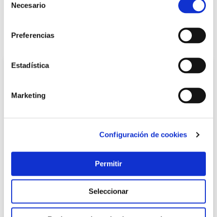
Necesario
de
LOCALIZA TU TIENDA MÁS CERCANA
consentimiento
Preferencias
También te puede interesar
Estadística
Marketing
Configuración de cookies
Permitir
TOP VENTAS
Cerradura seg. mad.emb. 50mm 1049r2050cl lat 3p
Seleccionar
ocariz
Ocariz