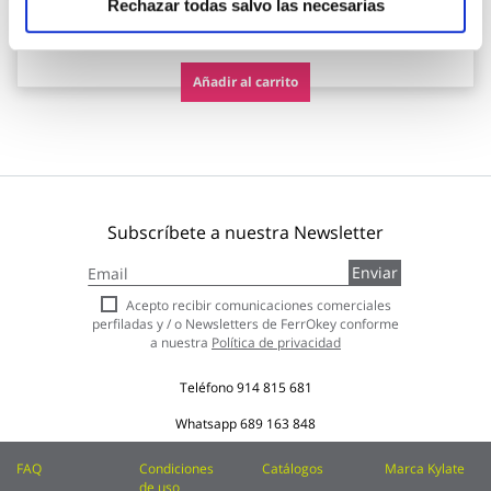
Rechazar todas salvo las necesarias
68,26 €
Añadir al carrito
Subscríbete a nuestra Newsletter
Inscríbase
Enviar
a
nuestro
Acepto recibir comunicaciones comerciales
boletín
perfiladas y / o Newsletters de FerrOkey conforme
de
a nuestra
Política de privacidad
noticias:
Teléfono
914 815 681
Whatsapp
689 163 848
FAQ
Condiciones
Catálogos
Marca Kylate
de uso