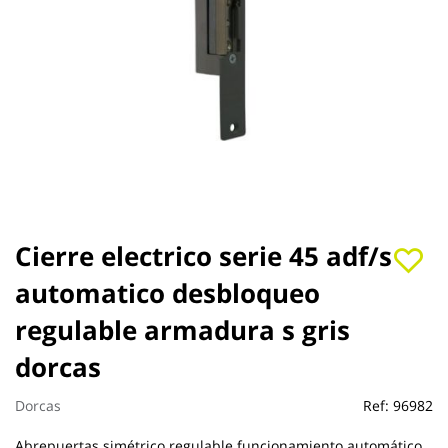
Saltar
Cierre electrico serie 45 adf/s
al
automatico desbloqueo
comienzo
de
regulable armadura s gris
la
galería
dorcas
de
imágenes
Dorcas
Ref:
96982
Abrepuertas simétrico regulable funcionamiento automático