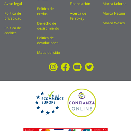
Aviso legal
Financiación
Marca Kolorea
Política de
Política de
Acerca de
Marca Natuur
envíos
privacidad
Ferrokey
Marca Wesco
Derecho de
Política de
desistimiento
cookies
Política de
devoluciones
Mapa del sitio