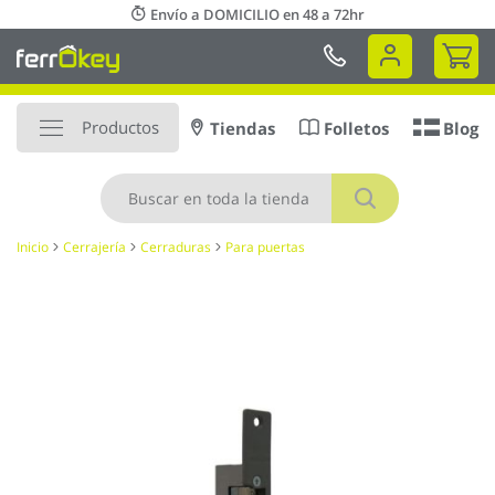
Ir
Envío a DOMICILIO en 48 a 72hr
al
Mi 
contenido
Productos
Tiendas
Folletos
Blog
Buscar
Inicio
Cerrajería
Cerraduras
Para puertas
Saltar
al
final
de
la
galería
de
imágenes