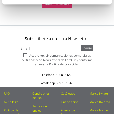
Añadir al carrito
Subscríbete a nuestra Newsletter
Inscríbase
Enviar
a
nuestro
Acepto recibir comunicaciones comerciales
boletín
perfiladas y / o Newsletters de FerrOkey conforme
de
a nuestra
Política de privacidad
noticias:
Teléfono
914 815 681
Whatsapp
689 163 848
FAQ
Condiciones
Catálogos
Marca Kylate
de uso
Aviso legal
Financiación
Marca Kolorea
Política de
Política de
Acerca de
Marca Natuur
envíos