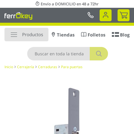
Ir
Envío a DOMICILIO en 48 a 72hr
al
Mi 
contenido
Productos
Tiendas
Folletos
Blog
Buscar
Inicio
Cerrajería
Cerraduras
Para puertas
Saltar
al
final
de
la
galería
de
imágenes