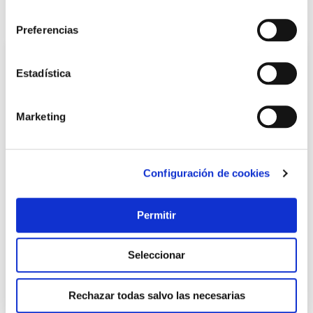
consentimiento
También te puede interesar
Preferencias
Estadística
Marketing
Configuración de cookies
TOP VENTAS
Permitir
Cerradura seg. mad.emb. 50mm 1049r2050cl lat 3p
ocariz
Ocariz
Seleccionar
68,26 €
Rechazar todas salvo las necesarias