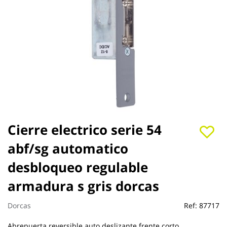
Saltar
Cierre electrico serie 54
al
abf/sg automatico
comienzo
de
desbloqueo regulable
la
galería
armadura s gris dorcas
de
imágenes
Dorcas
Ref:
87717
Abrepuerta reversible auto.deslizante frente corto