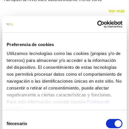
Ver más
15,50 €
Preferencia de cookies
Añadir al carrito
Utilizamos tecnologías como las cookies (propias y/o de
terceros) para almacenar y/o acceder a la información
del dispositivo. El consentimiento de estas tecnologías
nos permitirá procesar datos como el comportamiento de
Click&Collect - Recogida gratis
Envío a domicilio:
navegación o las identificaciones únicas en este sitio. No
en nuestras tiendas
5 días hábiles
consentir o retirar el consentimiento, puede afectar
negativamente a ciertas características y funciones.
Para más información consulte nuestra
Política de
+ INFO
Cookies
.
Selección
LOCALIZA TU TIENDA MÁS CERCANA
Necesario
de