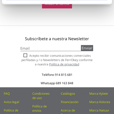
Añadir al carrito
Subscríbete a nuestra Newsletter
Inscríbase
Enviar
a
nuestro
Acepto recibir comunicaciones comerciales
boletín
perfiladas y / o Newsletters de FerrOkey conforme
de
a nuestra
Política de privacidad
noticias:
Teléfono
914 815 681
Whatsapp
689 163 848
FAQ
Condiciones
Catálogos
Marca Kylate
de uso
Aviso legal
Financiación
Marca Kolorea
Política de
Política de
Acerca de
Marca Natuur
envíos