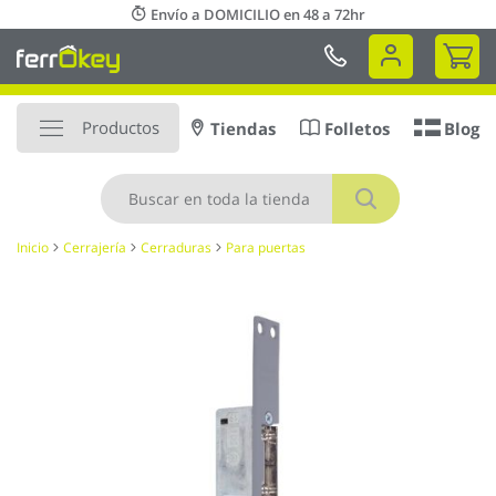
Ir
Envío a DOMICILIO en 48 a 72hr
al
Mi 
contenido
Productos
Tiendas
Folletos
Blog
Buscar
Inicio
Cerrajería
Cerraduras
Para puertas
Saltar
al
final
de
la
galería
de
imágenes