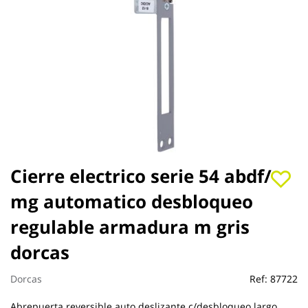
Saltar
Cierre electrico serie 54 abdf/
al
mg automatico desbloqueo
comienzo
de
regulable armadura m gris
la
galería
dorcas
de
imágenes
Dorcas
Ref:
87722
Abrepuerta reversible auto.deslizante c/desbloqueo largo