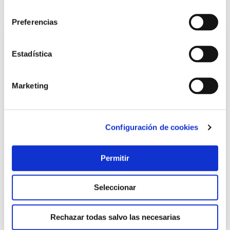
consentimiento
También te puede interesar
Preferencias
Estadística
Marketing
Configuración de cookies
TOP VENTAS
Permitir
Cerradura seg. mad.emb. 50mm 1049r2050cl lat 3p
ocariz
Ocariz
Seleccionar
68,26 €
Rechazar todas salvo las necesarias