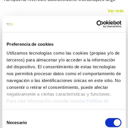
Ver más
16,00 €
Preferencia de cookies
Añadir al carrito
Utilizamos tecnologías como las cookies (propias y/o de
terceros) para almacenar y/o acceder a la información
del dispositivo. El consentimiento de estas tecnologías
nos permitirá procesar datos como el comportamiento de
Click&Collect - Recogida gratis
Envío a domicilio:
navegación o las identificaciones únicas en este sitio. No
en nuestras tiendas
5 días hábiles
consentir o retirar el consentimiento, puede afectar
negativamente a ciertas características y funciones.
Para más información consulte nuestra
Política de
+ INFO
Cookies
.
Selección
LOCALIZA TU TIENDA MÁS CERCANA
Necesario
de