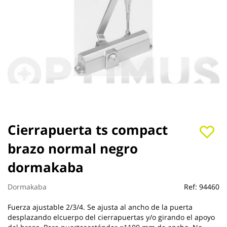
Saltar
Cierrapuerta ts compact
al
brazo normal negro
comienzo
de
dormakaba
la
galería
de
Dormakaba
Ref:
94460
imágenes
Fuerza ajustable 2/3/4. Se ajusta al ancho de la puerta
desplazando elcuerpo del cierrapuertas y/o girando el apoyo