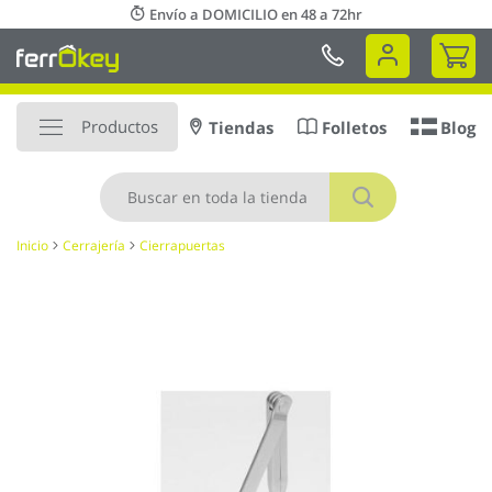
Ir
Envío a DOMICILIO en 48 a 72hr
al
Mi 
contenido
Productos
Tiendas
Folletos
Blog
Buscar
Inicio
Cerrajería
Cierrapuertas
Saltar
al
final
de
la
galería
de
imágenes