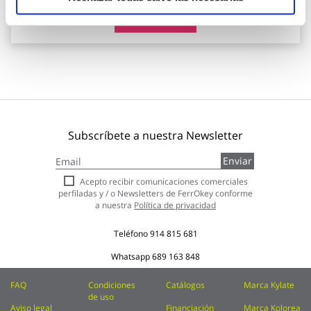
Añadir al carrito
Subscríbete a nuestra Newsletter
Inscríbase
Enviar
a
nuestro
Acepto recibir comunicaciones comerciales
boletín
perfiladas y / o Newsletters de FerrOkey conforme
de
a nuestra
Política de privacidad
noticias:
Teléfono
914 815 681
Whatsapp
689 163 848
FAQ
Condiciones
Catálogos
Marca Kylate
de uso
Aviso legal
Financiación
Marca Kolorea