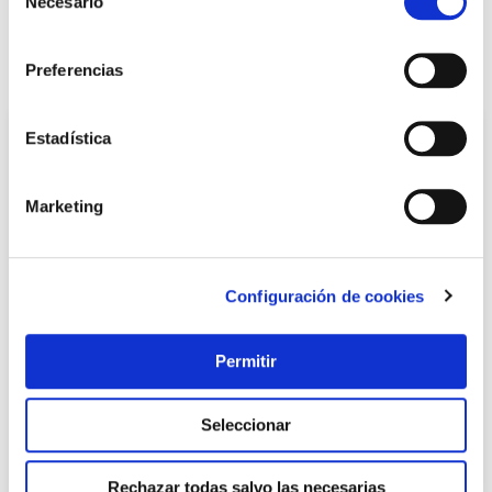
Necesario
de
LOCALIZA TU TIENDA MÁS CERCANA
consentimiento
Preferencias
También te puede interesar
Estadística
Marketing
Configuración de cookies
Cierrapuerta dc120 brazo retenedor fuerza 3 negro tesa
Permitir
Tesa
Seleccionar
42,25 €
Rechazar todas salvo las necesarias