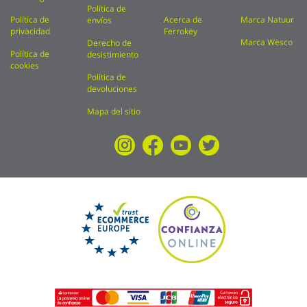
Política de
Política de
Acerca de
Marca Natuur
envíos
privacidad
Ferrokey
Marca Wesco
Derecho de
Política de
desistimiento
cookies
Política de
devoluciones
Mapa del sitio