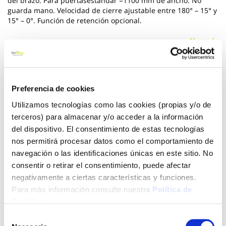
del brazo. Para puertasestándar =1100 mm de ancho. No
guarda mano. Velocidad de cierre ajustable entre 180° – 15° y
15° – 0°. Función de retención opcional.
Ver más
29,80 €
Preferencia de cookies
Utilizamos tecnologías como las cookies (propias y/o de
Añadir al carrito
terceros) para almacenar y/o acceder a la información
del dispositivo. El consentimiento de estas tecnologías
nos permitirá procesar datos como el comportamiento de
navegación o las identificaciones únicas en este sitio. No
Click&Collect - Recogida gratis
Envío a domicilio:
en nuestras tiendas
5 días hábiles
consentir o retirar el consentimiento, puede afectar
negativamente a ciertas características y funciones.
Para más información consulte nuestra
Política de
+ INFO
Cookies
.
Selección