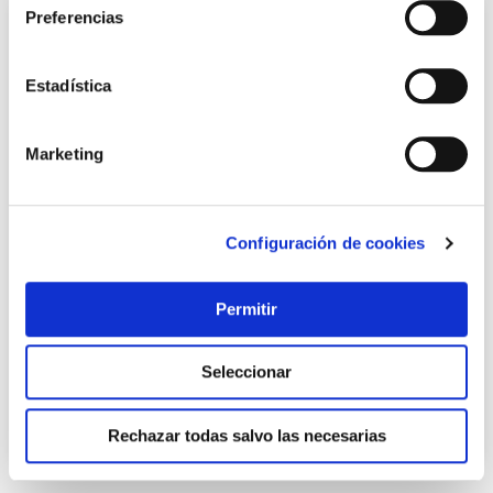
Preferencias
Estadística
Marketing
Configuración de cookies
Cierrapuerta dc120 brazo retenedor fuerza 3 negro tesa
Tesa
Permitir
42,25 €
Seleccionar
Añadir al carrito
Rechazar todas salvo las necesarias