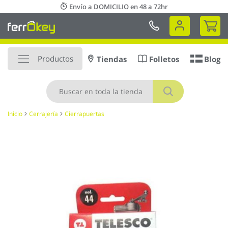
Ir
Envío a DOMICILIO en 48 a 72hr
al
Mi 
contenido
Productos
Tiendas
Folletos
Blog
Buscar
Inicio
Cerrajería
Cierrapuertas
Saltar
al
final
de
la
galería
de
imágenes