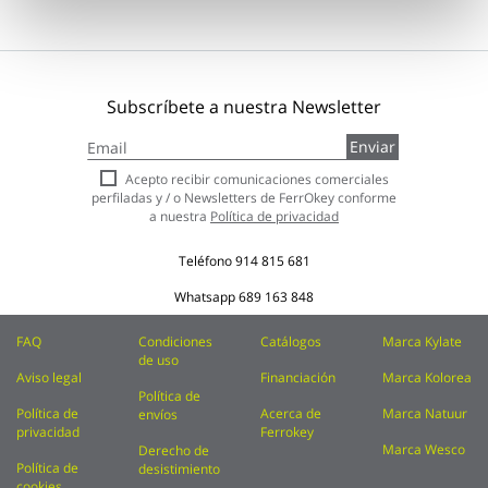
Subscríbete a nuestra Newsletter
Inscríbase
Enviar
a
nuestro
Acepto recibir comunicaciones comerciales
boletín
perfiladas y / o Newsletters de FerrOkey conforme
de
a nuestra
Política de privacidad
noticias:
Teléfono
914 815 681
Whatsapp
689 163 848
FAQ
Condiciones
Catálogos
Marca Kylate
de uso
Aviso legal
Financiación
Marca Kolorea
Política de
Política de
Acerca de
Marca Natuur
envíos
privacidad
Ferrokey
Marca Wesco
Derecho de
Política de
desistimiento
cookies