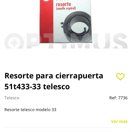
Saltar
Resorte para cierrapuerta
al
51t433-33 telesco
comienzo
de
la
Telesco
Ref:
7736
galería
de
Resorte telesco modelo 33
imágenes
Ver más