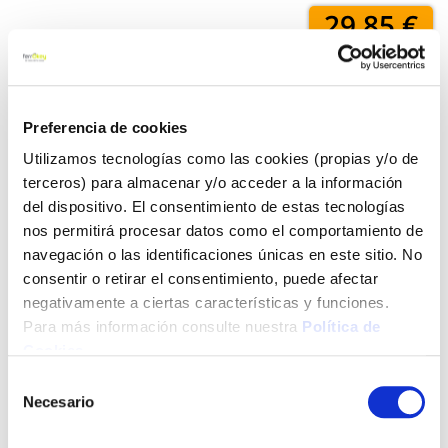
29,85 €
Añadir al carrito
Preferencia de cookies
Utilizamos tecnologías como las cookies (propias y/o de
terceros) para almacenar y/o acceder a la información
Click&Collect - Recogida gratis
Envío a domicilio:
del dispositivo. El consentimiento de estas tecnologías
en nuestras tiendas
5 días hábiles
nos permitirá procesar datos como el comportamiento de
navegación o las identificaciones únicas en este sitio. No
consentir o retirar el consentimiento, puede afectar
+ INFO
negativamente a ciertas características y funciones.
Para más información consulte nuestra
Política de
Cookies
.
LOCALIZA TU TIENDA MÁS CERCANA
Selección
Necesario
de
También te puede interesar
consentimiento