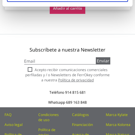
Añadir al carrito
Subscríbete a nuestra Newsletter
Inscríbase
Enviar
a
nuestro
Acepto recibir comunicaciones comerciales
boletín
perfiladas y / o Newsletters de FerrOkey conforme
de
a nuestra
Política de privacidad
noticias:
Teléfono
914 815 681
Whatsapp
689 163 848
FAQ
Condiciones
Catálogos
Marca Kylate
de uso
Aviso legal
Financiación
Marca Kolorea
Política de
Política de
Acerca de
Marca Natuur
envíos