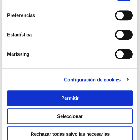
consentimiento
También te puede interesar
Preferencias
Estadística
Marketing
Configuración de cookies
TOP VENTAS
Permitir
Cierrapuerta 33at50 clasic brazo retenedor blanco
telesco
Seleccionar
Telesco
112,95 €
Rechazar todas salvo las necesarias