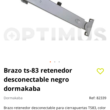
Saltar
Brazo ts-83 retenedor
al
desconectable negro
comienzo
de
dormakaba
la
galería
de
Dormakaba
Ref:
82339
imágenes
Brazo retenedor desconectable para cierrapuertas TS83, color