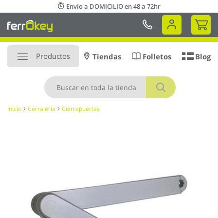
Ir
Envío a DOMICILIO en 48 a 72hr
al
Mi 
contenido
Productos
Tiendas
Folletos
Blog
Buscar
Inicio
Cerrajería
Cierrapuertas
Saltar
al
final
de
la
galería
de
imágenes