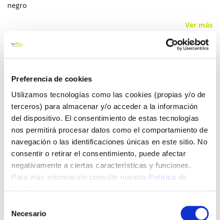
negro
Ver más
87,25 €
Preferencia de cookies
Añadir al carrito
Utilizamos tecnologías como las cookies (propias y/o de
terceros) para almacenar y/o acceder a la información
del dispositivo. El consentimiento de estas tecnologías
nos permitirá procesar datos como el comportamiento de
Click&Collect - Recogida gratis
Envío a domicilio:
navegación o las identificaciones únicas en este sitio. No
en nuestras tiendas
5 días hábiles
consentir o retirar el consentimiento, puede afectar
negativamente a ciertas características y funciones.
Para más información consulte nuestra
Política de
+ INFO
Cookies
.
Selección
Necesario
de
LOCALIZA TU TIENDA MÁS CERCANA